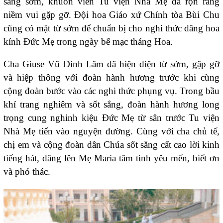
sáng sớm, khuôn viên Tu viện Nhà Mẹ đã rộn ràng
niềm vui gặp gỡ. Đội hoa Giáo xứ Chính tòa Bùi Chu
cũng có mặt từ sớm để chuẩn bị cho nghi thức dâng hoa
kính Đức Mẹ trong ngày bế mạc tháng Hoa.
Cha Giuse Vũ Đình Lâm đã hiện diện từ sớm, gặp gỡ
và hiệp thông với đoàn hành hương trước khi cùng
cộng đoàn bước vào các nghi thức phụng vụ. Trong bầu
khí trang nghiêm và sốt sắng, đoàn hành hương long
trọng cung nghinh kiệu Đức Mẹ từ sân trước Tu viện
Nhà Mẹ tiến vào nguyện đường. Cùng với cha chủ tế,
chị em và cộng đoàn dân Chúa sốt sắng cất cao lời kinh
tiếng hát, dâng lên Mẹ Maria tâm tình yêu mến, biết ơn
và phó thác.