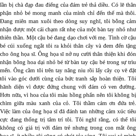
lần bị chà đạp đau điếng của đám trẻ thả diều. Có lẽ thân
phận nhỏ bé mong manh của mình chỉ đến thế mà thôi.
Đang miên man xuôi theo dòng suy nghĩ, tôi bỗng cảm
nhận được một cái chạm rất nhẹ của một bàn tay nhỏ như
thiên thần. Một cậu bé đang dạo chơi với mẹ. Tình cờ cậu
bé cúi xuống ngắt tôi ra khỏi thân cây và đem đến tặng
cho ông họa sĩ. Ông họa sĩ nở nụ cười thân thiện khi đón
nhận bông hoa dại nhỏ bé từ bàn tay cậu bé trong sự trìu
mến. Ông cầm tôi trên tay nâng niu rồi lấy cây cọ vẽ đặt
tôi vào góc dưới cùng của bức tranh sắp hoàn thiện. Tôi
hãnh diện vì được đứng chung với đám cỏ ven đường.
Hơn nữa, vì hoa của tôi màu hồng phấn nên tôi không bị
chìm giữa màu xanh của cỏ. Tôi thầm cám ơn đứa trẻ.
Việc làm của ông họa sĩ đã đánh tan những cảm xúc tiêu
cực đang thống trị tâm trí tôi. Tôi nghĩ rằng, có thể tôi
không có giá trị với đám trẻ nhưng trong con mắt ông
họa sĩ, ít nhiều tôi cũng có chút tỏa sáng. Tôi vui vì mình