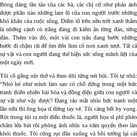
Bóng dáng tần tảo của các bà, các chị cứ như phản ánh
được phần nào những lam lũ của con người trước những
khó khăn của cuộc sống. Điểm tô trên nền trời xanh thẳm
là những cánh cò trắng đang đi kiếm ăn từng đàn, từng
đàn. Thêm vào đó, một vài con trâu đang bước những
bước đi chậm rãi để tìm đến lùm cỏ non xanh tươi. Tất cả
sự vật và con người đang thể hiện sức sống mãnh liệt của
một ngày mới.
Tôi cố gắng nín thở và theo dõi từng nét bút. Tôi tự nhủ:
“Nhỏ bé như mình làm sao có chỗ đứng trong một bức
tranh thiên nhiên hài hòa và đồng điệu giữa con người và
sự vật như vậy được? Đang rảo mắt nhìn bức tranh một
lần nữa thì ông họa sĩ dừng tay vẽ. Tôi càng hết hy vọng.
Rút trong túi ra một điếu thuốc lá, người họa sĩ phì phèo
châm lửa hút rồi phóng ánh nhìn xa xăm quyện theo làn
khói thuốc. Tôi cũng rụt đầu xuống và hồi tưởng lại cái