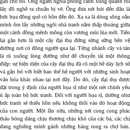
gẫn chỗ tôi. Ông ngắm nghía phong cảnh xung quanh rồi
lấy đồ nghề ra chuẩn bị vẽ. Ông đưa nét bút đến đâu là
bức họa đồng quê có hồn đến đó. Xa xa là dòng sông oằn
mình ôm lấy những ngôi nhà tranh nằm thấp thoáng giữa
một cánh đồng mênh mông còn vương mùi lúa mới. Tiến
lại gần hơn là một cây đại thụ đứng sừng sững bên vệ
đường nơi có đông người qua lại. Từng nhành cây và tán
lá rủ xuống lòng đường như để chuyển tải một thông
điệp: sự hiện diện của cây đại thụ đã có một bề dày lịch sử
và gắn bó với biết bao thế hệ người với những sinh hoạt
văn hóa khác nhau tại nơi đây. Do đó, cây đại thụ được
đặt trong ý định của người họa sĩ như một nét chính yếu
ủ ấp toàn bộ bức tranh. Đối với người họa sĩ, dường như
bức tranh sẽ thiếu hồn nếu không thổi vào đó hoạt động
của con người. Một lần nữa, những nét cong cong phác
thảo bóng dáng chịu thương chịu khó của các bà, các chị
đang nghiêng mình gánh những hàng rong ra chợ bán.