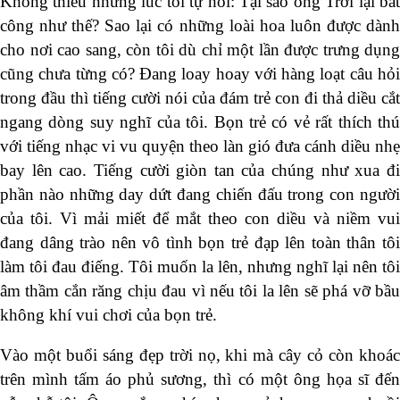
Không thiếu những lúc tôi tự hỏi: Tại sao ông Trời lại bất
công như thế? Sao lại có những loài hoa luôn được dành
cho nơi cao sang, còn tôi dù chỉ một lần được trưng dụng
cũng chưa từng có? Đang loay hoay với hàng loạt câu hỏi
trong đầu thì tiếng cười nói của đám trẻ con đi thả diều cắt
ngang dòng suy nghĩ của tôi. Bọn trẻ có vẻ rất thích thú
với tiếng nhạc vi vu quyện theo làn gió đưa cánh diều nhẹ
bay lên cao. Tiếng cười giòn tan của chúng như xua đi
phần nào những day dứt đang chiến đấu trong con người
của tôi. Vì mải miết để mắt theo con diều và niềm vui
đang dâng trào nên vô tình bọn trẻ đạp lên toàn thân tôi
làm tôi đau điếng. Tôi muốn la lên, nhưng nghĩ lại nên tôi
âm thầm cắn răng chịu đau vì nếu tôi la lên sẽ phá vỡ bầu
không khí vui chơi của bọn trẻ.
Vào một buổi sáng đẹp trời nọ, khi mà cây cỏ còn khoác
trên mình tấm áo phủ sương, thì có một ông họa sĩ đến