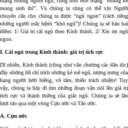
mạng những người ngủ, cũng như bổn mạng “những kẻ
mong sinh thì”. Và chúng ta cũng có thể xin Người
chuyển cầu cho chúng ta được “ngủ ngon” (cách riêng
những người mắc bệnh “khó ngủ”)! Chúng ta sẽ bàn hai
điểm: 1/ Giá trị cái ngủ theo Kinh thánh. 2/ Xin ơn ngủ
ngon.
I. Cái ngủ trong Kinh thánh: giá trị tích cực
Dĩ nhiên, Kinh thánh (cũng như văn chương các dân tộc)
đầy những lời chỉ trích những kẻ mê ngủ, tượng trưng của
hạng người lười biếng, vô tâm, thiếu trách nhiệm! Tuy
vậy, chúng ta hãy đi tìm những đoạn văn nói lên giá trị
tích cực và thánh thiêng của giấc ngủ. Chúng ta sẽ lần
lượt rảo qua một vòng Cựu ước và Tân ước.
A. Cựu ước