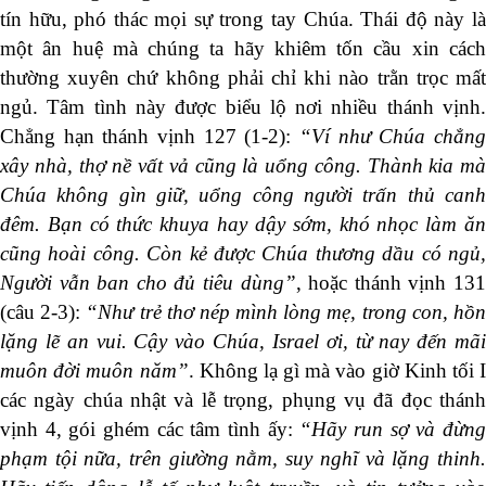
tín hữu, phó thác mọi sự trong tay Chúa. Thái độ này là
một ân huệ mà chúng ta hãy khiêm tốn cầu xin cách
thường xuyên chứ không phải chỉ khi nào trằn trọc mất
ngủ. Tâm tình này được biểu lộ nơi nhiều thánh vịnh.
Chẳng hạn thánh vịnh 127 (1-2):
“Ví như Chúa chẳng
xây nhà, thợ nề vất vả cũng là uổng công. Thành kia mà
Chúa không gìn giữ, uổng công người trấn thủ canh
đêm. Bạn có thức khuya hay dậy sớm, khó nhọc làm ăn
cũng hoài công. Còn kẻ được Chúa thương dầu có ngủ,
Người vẫn ban cho đủ tiêu dùng”
, hoặc thánh vịnh 13
(câu 2-3):
“Như trẻ thơ nép mình lòng mẹ, trong con, hồ
lặng lẽ an vui. Cậy vào Chúa, Israel ơi, từ nay đến mãi
muôn đời muôn năm”
. Không lạ gì mà vào giờ Kinh tối I
các ngày chúa nhật và lễ trọng, phụng vụ đã đọc thánh
vịnh 4, gói ghém các tâm tình ấy:
“Hãy run sợ và đừn
phạm tội nữa, trên giường nằm, suy nghĩ và lặng thinh.