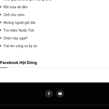
Rồi mùa sẽ đến
Chỗ cho chim
Những người giữ lửa
Tìm kiếm Nước Trời
Chén hay ngai?
Trái tim cũng có ký ức
Facebook Hội Dòng