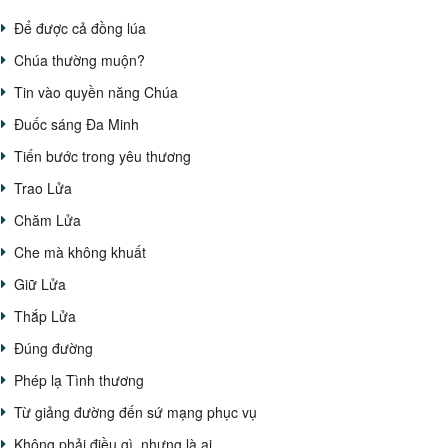
Để được cả đồng lúa
Chúa thường muộn?
Tin vào quyền năng Chúa
Đuốc sáng Đa Minh
Tiến bước trong yêu thương
Trao Lửa
Chăm Lửa
Che mà không khuất
Giữ Lửa
Thắp Lửa
Đúng đường
Phép lạ Tình thương
Từ giảng đường đến sứ mạng phục vụ
Không phải điều gì, nhưng là ai