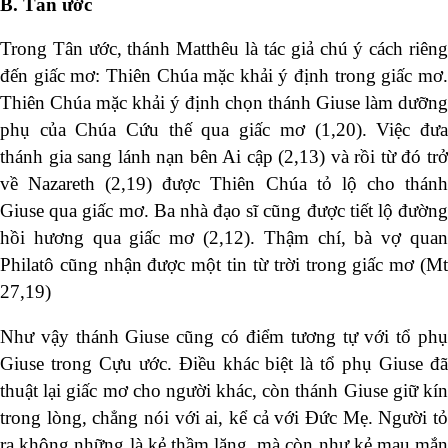
B. Tân ước
Trong Tân ước, thánh Matthêu là tác giả chú ý cách riêng
đến giấc mơ: Thiên Chúa mặc khải ý định trong giấc mơ.
Thiên Chúa mặc khải ý định chọn thánh Giuse làm dưỡng
phụ của Chúa Cứu thế qua giấc mơ (1,20). Việc đưa
thánh gia sang lánh nạn bên Ai cập (2,13) và rồi từ đó trở
về Nazareth (2,19) được Thiên Chúa tỏ lộ cho thánh
Giuse qua giấc mơ. Ba nhà đạo sĩ cũng được tiết lộ đường
hồi hương qua giấc mơ (2,12). Thậm chí, bà vợ quan
Philatô cũng nhận được một tin từ trời trong giấc mơ (Mt
27,19)
Như vậy thánh Giuse cũng có điểm tương tự với tổ phụ
Giuse trong Cựu ước. Điều khác biệt là tổ phụ Giuse đã
thuật lại giấc mơ cho người khác, còn thánh Giuse giữ kín
trong lòng, chẳng nói với ai, kể cả với Đức Mẹ. Người tỏ
ra không những là kẻ thầm lặng, mà còn như kẻ mau mắn