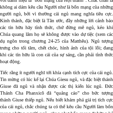
với danh hiệu là “bổn mạng của Hội thánh”. Chắc chắn là
không ai dám kêu cầu Người như là bổn mạng của những
người ngủ, bởi vì thường cái ngủ mang nghĩa tiêu cực.
Kinh thánh, đặc biệt là Tân ước, đầy những lời cảnh báo
các tín hữu hãy tỉnh thức, chứ đừng mê ngủ, kẻo khi
Chúa quang lâm họ sẽ không được vào dự tiệc (xem các
dụ ngôn trong chương 24-25 của Matthêu). Ngủ tượng
trưng cho tối tăm, chết chóc, hình ảnh của tội lỗi; đang
khi các tín hữu là con cái của sự sáng, cần phải tỉnh thức
hoạt động.
Tiếc rằng ít người nghĩ tới khía cạnh tích cực của cái ngủ.
Tin mừng có lúc kể lại Chúa Giesu ngủ, và đặc biệt thánh
Giuse đã ngủ và nhận được các thị kiến lúc ngủ. Đức
Thánh Cha Phanxicô đã “quảng cáo” cho bức tượng
thánh Giuse thiếp ngủ. Nếu biết khám phá giá trị tích cực
của cái ngủ, chắc chúng ta có thể kêu cầu Người làm bổn