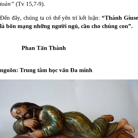
toàn”
(Tv 15,7-9).
Đến đây, chúng ta có thể yên trí kết luận:
“Thánh Gius
là bổn mạng những người ngủ, cầu cho chúng con”.
Phan Tấn Thành
nguồn: Trung tâm học vấn Đa minh