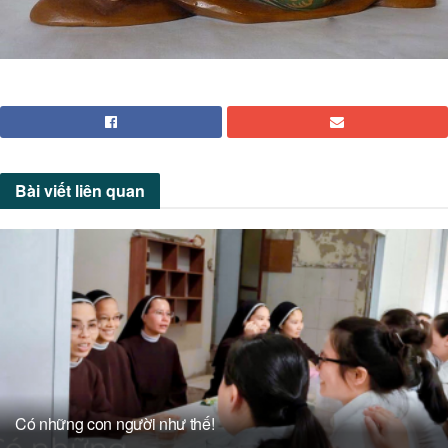
Bài viết
liên quan
Có những con người như thế!