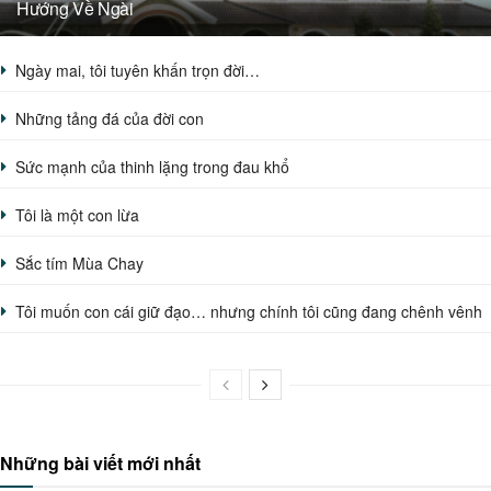
Hướng Về Ngài
Ngày mai, tôi tuyên khấn trọn đời…
Những tảng đá của đời con
Sức mạnh của thinh lặng trong đau khổ
Tôi là một con lừa
Sắc tím Mùa Chay
Tôi muốn con cái giữ đạo… nhưng chính tôi cũng đang chênh vênh
Những bài viết mới nhất