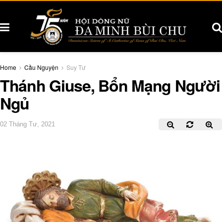
Home
Cầu Nguyện
Suy Tư
Thánh Giuse, Bổn Mạng Người
Ngủ
02 Tháng Tư, 2021