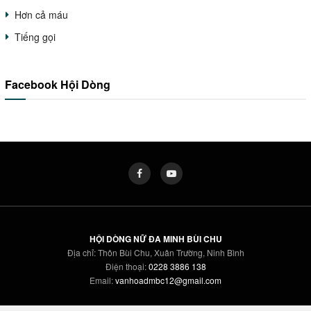
Hơn cả máu
Tiếng gọi
Facebook Hội Dòng
HỘI DÒNG NỮ ĐA MINH BÙI CHU
Địa chỉ: Thôn Bùi Chu, Xuân Trường, Ninh Bình
Điện thoại:
0228 3886 138
Email:
vanhoadmbc12@gmail.com