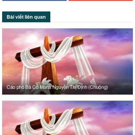
Bài viết
liên quan
Cáo phó Bà Cố Maria Nguyễn Thị Định (Chuộng)