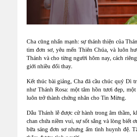
Cha cũng nhấn mạnh: sự thánh thiện của Thánh 
tim đơn sơ, yêu mến Thiên Chúa, và luôn hư
Thánh và cho từng người hôm nay, cách riêng
giới nhiều đổi thay.
Kết thúc bài giảng, Cha đã cầu chúc quý Dì 
như Thánh Rosa: một tâm hồn tươi đẹp, một ý
luôn trở thành chứng nhân cho Tin Mừng.
Dẫu Thánh lễ được cử hành trong âm thầm, kh
chan chứa niềm vui, sự sốt sắng và lòng biết ơ
bữa sáng đơn sơ nhưng ấm tình huynh đệ. Tất