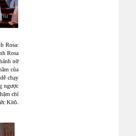
nh Rosa:
ánh Rosa
thánh nữ
thầm của
 dễ chạy
ng ngược
thậm chí
ức Kitô.