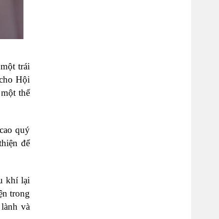
một trái
 cho Hội
 một thế
 cao quý
thiện để
 khí lại
ện trong
 lành và