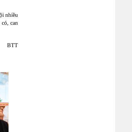
ội nhiều
 có, can
BTT