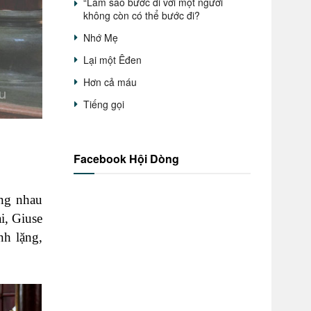
“Làm sao bước đi với một người
không còn có thể bước đi?
Nhớ Mẹ
Lại một Êđen
Hơn cả máu
Tiếng gọi
Facebook Hội Dòng
ùng nhau
i, Giuse
nh lặng,