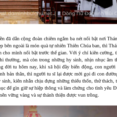
n đã dẫn cộng đoàn chiêm ngắm ba nét nổi bật nơi Thá
đẹp bên ngoài là món quà tự nhiên Thiên Chúa ban, thì Th
m cho mình nổi bật trước thế gian. Với ý chí kiên cường, 
hi thường, mà còn trong những hy sinh, nhịn nhục âm 
ong đời tu hôm nay, khi xã hội đầy biến động, con người
nh bản thân, thì người tu sĩ lại được mời gọi đi con đườ
 sinh, kiên nhẫn chịu đựng những thiếu thốn, thử thách, 
hục để gìn giữ sự hiệp thông và làm chứng cho tình yêu Đ
 nên vững vàng và sự thánh thiện được vun trồng.