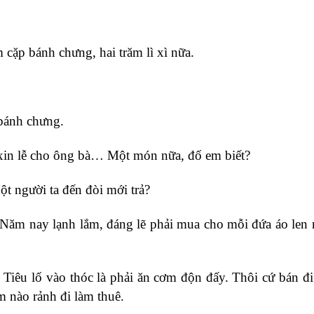
 cặp bánh chưng, hai trăm lì xì nữa.
 bánh chưng.
 xin lễ cho ông bà… Một món nữa, đố em biết?
t người ta đến đòi mới trả?
. Năm nay lạnh lắm, đáng lẽ phải mua cho mỗi đứa áo len
 Tiêu lố vào thóc là phải ăn cơm độn đấy. Thôi cứ bán đi
m nào rảnh đi làm thuê.