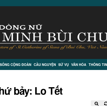
 SỐNG CỘNG ĐOÀN
CẦU NGUYỆN
SỨ VỤ
VĂN HÓA
THÔNG TI
hứ bảy: Lo Tết