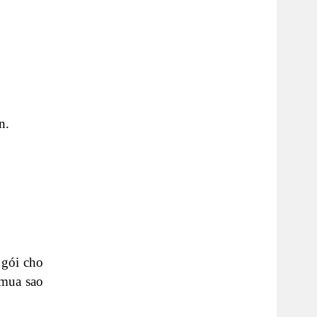
n.
 gói cho
 mua sao