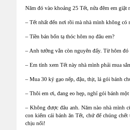
Năm đó vào khoảng 25 Tết, nửa đêm em giật mì
– Tết nhất đến nơi rồi mà nhà mình không có m
– Tiền bán bốn tạ thóc hôm nọ đâu em?
– Anh tưởng vẫn còn nguyên đấy. Từ hôm đó đế
– Em tính xem Tết này nhà mình phải mua sắ
– Mua 30 ký gạo nếp, đậu, thịt, lá gói bánh c
– Thôi em ơi, đang eo hẹp, nghỉ gói bánh một
– Không được đâu anh. Năm nào nhà mình cũng
con kiếm cái bánh ăn Tết, chứ để chúng chết
chịu nổi!