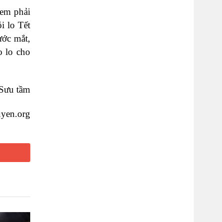
xem phải
i lo Tết
ước mắt,
o lo cho
Sưu tầm
uyen.org