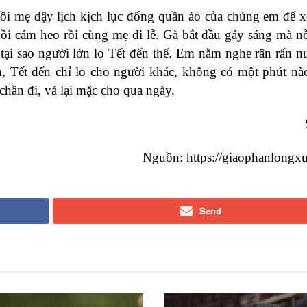
ồi mẹ dậy lịch kịch lục đống quần áo của chúng em để 
 cám heo rồi cùng mẹ đi lễ. Gà bắt đầu gáy sáng mà nỗ
tại sao người lớn lo Tết đến thế. Em nằm nghe rân rấn n
m, Tết đến chỉ lo cho người khác, không có một phút nà
chần đi, vá lại mặc cho qua ngày.
Nguồn: https://giaophanlongx
Send