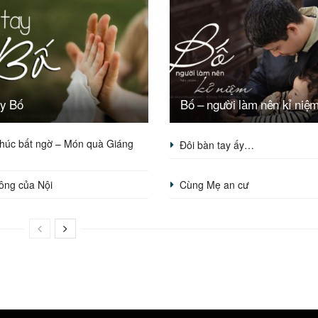
ay Bố
Bố – người làm nên kỉ niệ
húc bất ngờ – Món quà Giáng
Đôi bàn tay ấy…
ông của Nội
Cùng Mẹ an cư