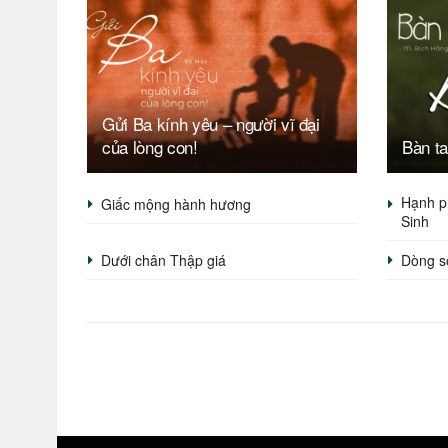
Gửi Ba kính yêu – người vĩ đại
của lòng con!
Bàn t
Hạnh p
Giấc mộng hành hương
Sinh
Dưới chân Thập giá
Dòng s