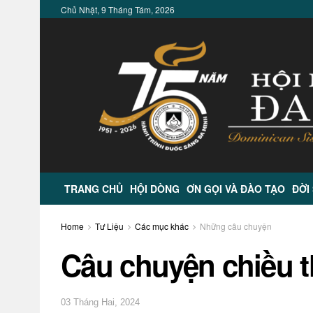
Chủ Nhật, 9 Tháng Tám, 2026
TRANG CHỦ
HỘI DÒNG
ƠN GỌI VÀ ĐÀO TẠO
ĐỜI
Home
Tư Liệu
Các mục khác
Những câu chuyện
Câu chuyện chiều t
03 Tháng Hai, 2024