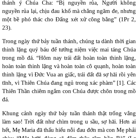
thánh ý Chúa Cha: “Bị nguyền rủa, Người không
nguyền rủa lại, chịu đau khổ mà chẳng ngăm đe, nhưng
một bề phó thác cho Đấng xét xử công bằng” (1Pr 2,
23).
Trong ngày thứ bảy tuần thánh, chúng ta dành thời gian
thinh lặng quý báu để tưởng niệm việc mai táng Chúa
trong mồ đá. “Hôm nay trái đất hoàn toàn thinh lặng,
hoàn toàn thinh lặng và hoàn toàn cô quạnh, hoàn toàn
thinh lặng vì Đức Vua an giấc, trái đất đã sợ hãi rồi yên
tĩnh, vì Thiên Chúa đang ngủ trong xác phàm”
[1]
. Các
Thiên Thần chiêm ngắm con Chúa được chôn trong mồ
đá.
Khung cảnh ngày thứ bảy tuần thánh thật trống vắng
làm sao! Trời đất như chìm trong u sầu, sợ hãi. Hơn ai
hết, Mẹ Maria đã thấu hiểu nỗi đau đớn mà con Mẹ phải