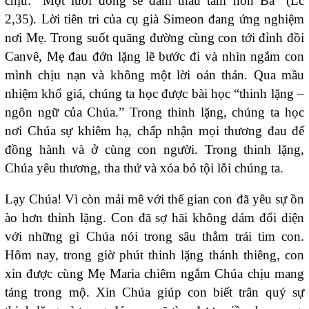
chịu: “Một lưỡi đòng sẽ đâm thâu tâm hồn Bà” (Lc
2,35). Lời tiên tri của cụ già Simeon đang ứng nghiệm
nơi Mẹ. Trong suốt quãng đường cùng con tới đỉnh đồi
Canvê, Mẹ đau đớn lặng lẽ bước đi và nhìn ngắm con
mình chịu nạn và không một lời oán thán. Qua mầu
nhiệm khổ giá, chúng ta học được bài học “thinh lặng –
ngôn ngữ của Chúa.” Trong thinh lặng, chúng ta học
nơi Chúa sự khiêm hạ, chấp nhận mọi thương đau để
đồng hành và ở cùng con người. Trong thinh lặng,
Chúa yêu thương, tha thứ và xóa bỏ tội lỗi chúng ta.
Lạy Chúa! Vì còn mải mê với thế gian con đã yêu sự ồn
ào hơn thinh lặng. Con đã sợ hãi không dám đối diện
với những gì Chúa nói trong sâu thẳm trái tim con.
Hôm nay, trong giờ phút thinh lặng thánh thiêng, con
xin được cùng Mẹ Maria chiêm ngắm Chúa chịu mang
táng trong mộ. Xin Chúa giúp con biết trân quý sự