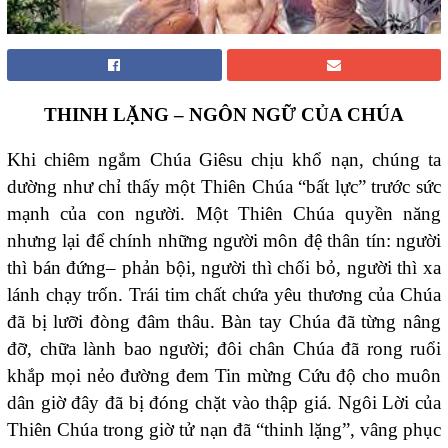
THINH LẶNG – NGÔN NGỮ CỦA CHÚA
Khi chiêm ngắm Chúa Giêsu chịu khổ nạn, chúng ta
dường như chỉ thấy một Thiên Chúa “bất lực” trước sức
mạnh của con người. Một Thiên Chúa quyền năng
nhưng lại để chính những người môn đệ thân tín: người
thì bán đứng– phản bội, người thì chối bỏ, người thì xa
lánh chạy trốn. Trái tim chất chứa yêu thương của Chúa
đã bị lưỡi đòng đâm thâu. Bàn tay Chúa đã từng nâng
đỡ, chữa lành bao người; đôi chân Chúa đã rong ruổi
khắp mọi nẻo đường đem Tin mừng Cứu độ cho muôn
dân giờ đây đã bị đóng chặt vào thập giá. Ngôi Lời của
Thiên Chúa trong giờ tử nạn đã “thinh lặng”, vâng phục