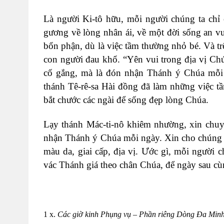
Là người Ki-tô hữu, mỗi người chúng ta chỉ
gương về lòng nhân ái, về một đời sống an v
bổn phận, dù là việc tầm thường nhỏ bé. Và trê
con người đau khổ. “Yên vui trong địa vị Ch
cố gắng, mà là đón nhận Thánh ý Chúa mỗi n
thánh Tê-rê-sa Hài đồng đã làm những việc t
bắt chước các ngài để sống đẹp lòng Chúa.
Lạy thánh Mác-ti-nô khiêm nhường, xin chuy
nhận Thánh ý Chúa mỗi ngày. Xin cho chúng c
màu da, giai cấp, địa vị. Ước gì, mỗi người 
vác Thánh giá theo chân Chúa, để ngày sau c
1
x.
Các giờ kinh Phụng vụ – P
hần riêng Dòng Đa Min