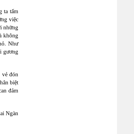
g ta tấm
ững việc
ới những
là không
nhỏ. Như
oi gương
i vẻ đón
hân biệt
can đảm
ai Ngàn