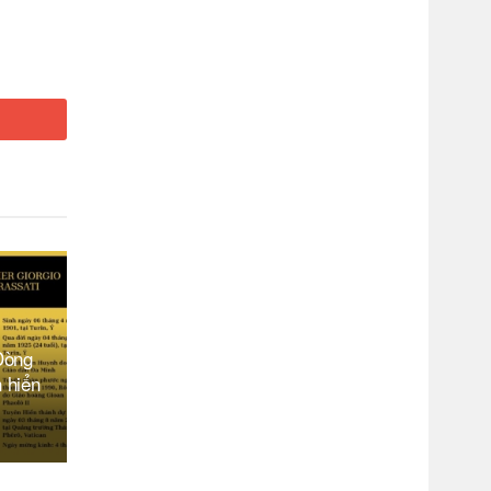
Dòng
 hiển