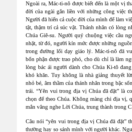
Ngoài ra, Mác-ti-nô được biết đến là một vị 
đời của ngài gắn liền với những công việc 
Người đã hiến cả cuộc đời của mình để làm vi
tật, thậm trí cả súc vật. Thánh nhân có lòn
Chúa Giê-su.
Người quý chuộng việc cầu ng
nhặt, từ đó, người kín mức được những nguồn 
trong đường lối dạy giáo lý. Mác-ti-nô đã 
bổn phận được trao phó, cho dù chỉ là làm ngư
lòng bác ái người dành cho Chúa Ki-tô đang
khó khăn. Tuy không là nhà giảng thuyết l
nhỏ bé, âm thầm của thánh nhân trong bậc sốn
trái. “Yên vui trong địa vị Chúa đã đặt” là 
chọn để theo Chúa. Không màng chi địa vị, 
mắn vâng nghe Lời Chúa, trung thành trong C
Câu nói “yên vui trong địa vị Chúa đã đặt” th
thường hay so sánh mình với người khác. Người