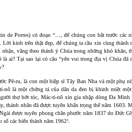
in de Porres) có đoạn “…, để chúng con bắt trước các 
 Lời kinh trên thật đẹp, để chúng ta cầu xin cùng thánh 
n nhận, vâng theo thánh ý Chúa trong những khó khăn, t
là ai? Tại sao lại có câu “yên vui trong địa vị Chúa đã 
y?
ước Pê-ru, là con một hiệp sĩ Tây Ban Nha và một phụ n
i-nô là một chứng tá của dân da đen bị khinh miệt một
 người thợ hớt tóc, Mác-ti-nô xin gia nhập dòng Đa Minh
 đây, thánh nhân đã được tuyên khấn trọng thể năm 1603. M
. Ngài được tuyên phong chân phước năm 1837 do Đức Gh
o sổ các hiển thánh năm 1962
.
1