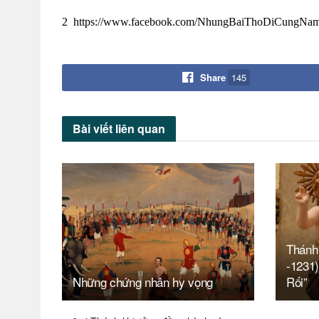
2
https://www.facebook.com/NhungBaiThoDiCungNa
Share
145
Bài viết
liên quan
Thánh
-1231
Những chứng nhân hy vọng
Rối”