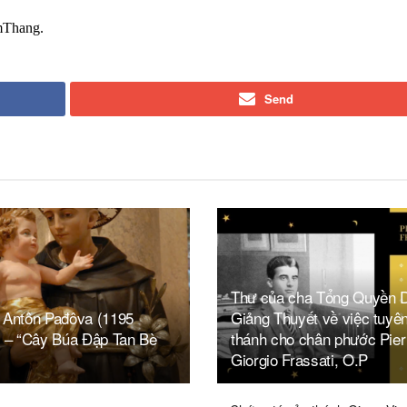
mThang.
Send
Thư của cha Tổng Quyền 
 Antôn Pađôva (1195
Giảng Thuyết về việc tuyên
) – “Cây Búa Đập Tan Bè
thánh cho chân phước Pier
Giorgio Frassati, O.P