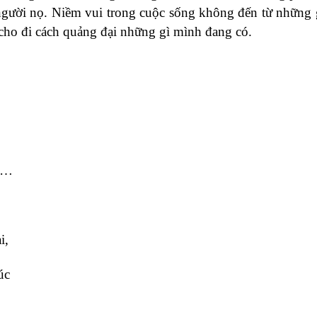
người nọ. Niềm vui trong cuộc sống không đến từ những 
 cho đi cách quảng đại những gì mình đang có.
oa…
i,
úc