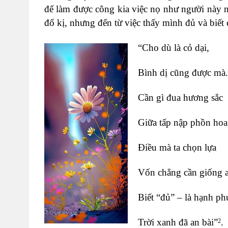
để làm được công kia việc nọ như người này 
đố kị, nhưng đến từ việc thấy mình đủ và biết
“Cho dù là cỏ dại,
Bình dị cũng được mà.
Cần gì đua hương sắc
Giữa tấp nập phồn h
Điều mà ta chọn lựa
Vốn chẳng cần giống a
Biết “đủ” – là hạnh ph
Trời xanh đã an bài”
.
2