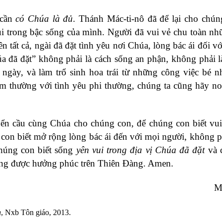
 cần
có Chúa là đủ
. Thánh Mác-ti-nô đã để lại cho chún
ui trong bậc sống của mình. Người đã vui vẻ chu toàn nh
n tất cả, ngài đã đặt tình yêu nơi Chúa, lòng bác ái đối v
úa đã đặt” không phải là cách sống an phận, không phải 
gày, và làm trổ sinh hoa trái từ những công việc bé 
ầm thường với tình yêu phi thường, chúng ta cũng hãy n
ển cầu cùng Chúa cho chúng con, để chúng con biết vu
on biết mở rộng lòng bác ái đến với mọi người, không p
chúng con biết sống
yên vui trong địa vị Chúa đã đặt
và 
ùng được hưởng phúc trên Thiên Đàng. Amen.
M
h
, Nxb Tôn giáo, 2013.