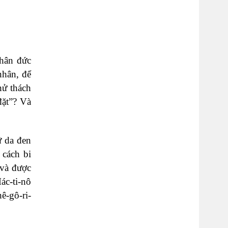
nhân đức
nhân, để
hử thách
đặt”? Và
ữ da đen
 cách bi
 và được
ác-ti-nô
ê-gô-ri-