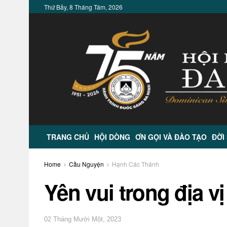
Thứ Bảy, 8 Tháng Tám, 2026
TRANG CHỦ
HỘI DÒNG
ƠN GỌI VÀ ĐÀO TẠO
ĐỜI
Home
Cầu Nguyện
Hạnh Các Thánh
Yên vui trong địa v
02 Tháng Mười Một, 2023