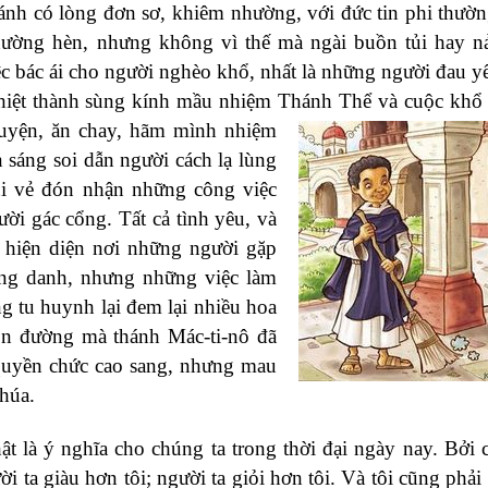
thánh có lòng đơn sơ, khiêm nhường, với đức tin phi thườ
thường hèn, nhưng không vì thế mà ngài buồn tủi hay n
ệc bác ái cho người nghèo khổ, nhất là những người đau y
g nhiệt thành sùng kính mầu nhiệm Thánh Thể và cuộc khổ
uyện, ăn chay, hãm mình nhiệm
sáng soi dẫn người cách lạ lùng
vui vẻ đón nhận những công việc
ời gác cổng. Tất cả tình yêu, và
 hiện diện nơi những người gặp
ừng danh, nhưng những việc làm
g tu huynh lại đem lại nhiều hoa
con đường mà thánh Mác-ti-nô đã
quyền chức cao sang, nhưng mau
húa.
ật là ý nghĩa cho chúng ta trong thời đại ngày nay. Bởi 
 ta giàu hơn tôi; người ta giỏi hơn tôi. Và tôi cũng phải