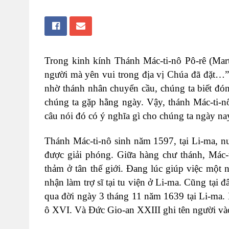
Trong kinh kính Thánh Mác-ti-nô Pô-rê (Mart
người mà yên vui trong địa vị Chúa đã đặt…”.
nhờ thánh nhân chuyển cầu, chúng ta biết đó
chúng ta gặp hằng ngày. Vậy, thánh Mác-ti-nô 
câu nói đó có ý nghĩa gì cho chúng ta ngày na
Thánh Mác-ti-nô sinh năm 1597, tại Li-ma, n
được giải phóng. Giữa hàng chư thánh, Mác-t
thảm ở tân thế giới. Đang lúc giúp việc một
nhận làm trợ sĩ tại tu viện ở Li-ma. Cũng tại
qua đời ngày 3 tháng 11 năm 1639 tại Li-ma
ô XVI. Và Đức Gio-an XXIII ghi tên người và