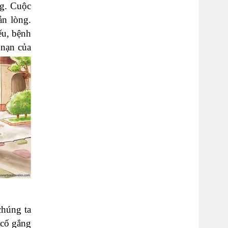
ng. Cuộc
ản lòng.
ếu, bệnh
 nạn của
chúng ta
 cố gắng