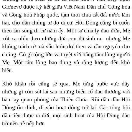
Giơnevơ được ký kết giữa Việt Nam Dân chủ Cộng hòa
và Cộng hòa Pháp quốc, tạm thời chia cắt đất nước làm
hai, cho dân chúng tự do di cư. Hội Dòng cũng bị cuốn
theo làn sóng di cư năm ấy. Một sự chia ly đau đớn, Mẹ
xót xa nhìn theo những đữa con đã sinh ra, nhưng Mẹ
không trách cứ mà vẫn luôn dõi theo và cầu nguyện cho
chúng. Có gì rộng lớn và tuyệt vời bằng tấm lòng người
Mẹ. Một tấm lòng bao dung và rộng lượng đến khó
hiểu.
Khó khăn rồi cũng sẽ qua, Mẹ từng bước vực dậy
những gì còn sót lại sau những biến cố đau thương với
bàn tay quan phòng của Thiên Chúa. Rồi dần dần Hội
Dòng ổn định, đi vào hoạt động trở lại. Các tổng hội
đầu tiên được ra đời, mọi sinh hoạt của Hội Dòng dần
trở nên nề nếp hơn