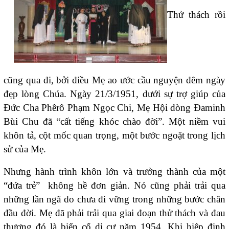
Thử thách rồi
cũng qua đi, bởi điều Mẹ ao ước cầu nguyện đêm ngày
đẹp lòng Chúa. Ngày 21/3/1951, dưới sự trợ giúp của
Đức Cha Phêrô Phạm Ngọc Chi, Mẹ Hội dòng Đaminh
Bùi Chu đã “cất tiếng khóc chào đời”. Một niềm vui
khôn tả, cột mốc quan trọng, một bước ngoặt trong lịch
sử của Mẹ.
Nhưng hành trình khôn lớn và trưởng thành của một
“đứa trẻ” không hề đơn giản. Nó cũng phải trải qua
những lần ngã do chưa đi vững trong những bước chân
đầu đời. Mẹ đã phải trải qua giai đoạn thử thách và đau
thương đó là biến cố di cư năm 1954. Khi hiệp định