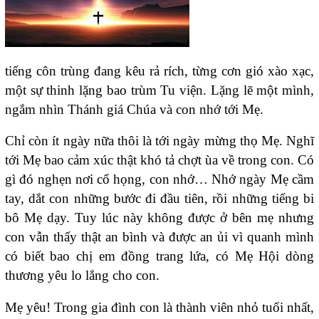
tiếng côn trùng đang kêu rả rích, từng cơn gió xào xạc,
một sự thinh lặng bao trùm Tu viện. Lặng lẽ một mình,
ngắm nhìn Thánh giá Chúa và con nhớ tới Mẹ.
Chỉ còn ít ngày nữa thôi là tới ngày mừng thọ Mẹ. Nghĩ
tới Mẹ bao cảm xúc thật khó tả chợt ùa về trong con. Có
gì đó nghẹn nơi cổ họng, con nhớ… Nhớ ngày Mẹ cầm
tay, dắt con những bước đi đầu tiên, rồi những tiếng bi
bô Mẹ dạy. Tuy lúc này không được ở bên mẹ nhưng
con vẫn thấy thật an bình và được an ủi vì quanh mình
có biết bao chị em đồng trang lứa, có Mẹ Hội dòng
thương yêu lo lắng cho con.
Mẹ yêu! Trong gia đình con là thành viên nhỏ tuổi nhất,