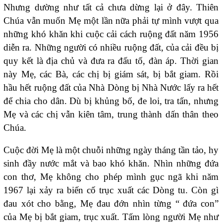
Nhưng dường như tất cả chưa dừng lại ở đây. Thiên
Chúa vẫn muốn Mẹ một lần nữa phải tự mình vượt qua
những khó khăn khi cuộc cải cách ruộng đất năm 1956
diễn ra. Những người có nhiều ruộng đất, của cải đều bị
quy kết là địa chủ và đưa ra đấu tố, đàn áp. Thời gian
này Mẹ, các Bà, các chị bị giám sát, bị bắt giam. Rồi
hầu hết ruộng đất của Nhà Dòng bị Nhà Nước lấy ra hết
để chia cho dân. Dù bị khủng bố, đe loi, tra tấn, nhưng
Mẹ và các chị vẫn kiên tâm, trung thành dấn thân theo
Chúa.
Cuộc đời Mẹ là một chuỗi những ngày tháng tần tảo, hy
sinh đầy nước mắt và bao khó khăn. Nhìn những đứa
con thơ, Mẹ không cho phép mình gục ngã khi năm
1967 lại xảy ra biến cố trục xuất các Dòng tu. Còn gì
đau xót cho bằng, Mẹ đau đớn nhìn từng “ đứa con”
của Mẹ bị bắt giam, trục xuất. Tấm lòng người Mẹ như