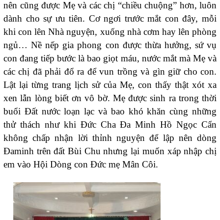
nên cũng được Mẹ và các chị “chiều chuộng” hơn, luôn
dành cho sự ưu tiên. Cơ ngơi trước mắt con đây, mỗi
khi con lên Nhà nguyện, xuống nhà cơm hay lên phòng
ngủ… Nề nếp gia phong con được thừa hưởng, sứ vụ
con đang tiếp bước là bao giọt máu, nước mắt mà Mẹ và
các chị đã phải đổ ra để vun trồng và gìn giữ cho con.
Lật lại từng trang lịch sử của Mẹ, con thấy thật xót xa
xen lẫn lòng biết ơn vô bờ. Mẹ được sinh ra trong thời
buổi Đất nước loạn lạc và bao khó khăn cùng những
thử thách như khi Đức Cha Đa Minh Hồ Ngọc Cẩn
không chấp nhận lời thỉnh nguyện để lập nên dòng
Đaminh trên đất Bùi Chu nhưng lại muốn xáp nhập chị
em vào Hội Dòng con Đức mẹ Mân Côi.