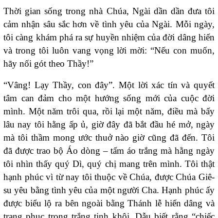
Thời gian sống trong nhà Chúa, Ngài dần dần đưa tôi
cảm nhận sâu sắc hơn về tình yêu của Ngài. Mỗi ngày,
tôi càng khám phá ra sự huyền nhiệm của đời dâng hiến
và trong tôi luôn vang vọng lời mời: “Nếu con muốn,
hãy nối gót theo Thầy!”
“Vâng! Lạy Thầy, con đây”. Một lời xác tín và quyết
tâm can đảm cho một hướng sống mới của cuộc đời
mình. Một năm trôi qua, rồi lại một năm, điều mà bấy
lâu nay tôi hằng ấp ủ, giờ đây đã bắt đầu hé mở, ngày
mà tôi thầm mong ước thuở nào giờ cũng đã đến. Tôi
đã được trao bộ Áo dòng – tấm áo trắng mà hằng ngày
tôi nhìn thấy quý Dì, quý chị mang trên mình. Tôi thật
hạnh phúc vì từ nay tôi thuộc về Chúa, được Chúa Giê-
su yêu bằng tình yêu của một người Cha. Hạnh phúc ấy
được biểu lộ ra bên ngoài bằng Thánh lễ hiến dâng và
trang phục trong trắng tinh khôi. Dẫu biết rằng “chiếc