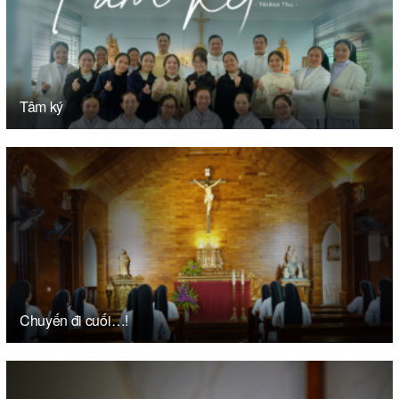
Tâm ký
Chuyến đi cuối…!