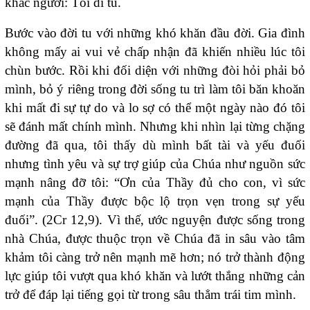
khác người: Tôi đi tu.
Bước vào đời tu với những khó khăn đầu đời. Gia đình
không mấy ai vui vẻ chấp nhận đã khiến nhiều lúc tôi
chùn bước. Rồi khi đối diện với những đòi hỏi phải bỏ
mình, bỏ ý riêng trong đời sống tu trì làm tôi băn khoăn
khi mất đi sự tự do và lo sợ có thể một ngày nào đó tôi
sẽ đánh mất chính mình. Nhưng khi nhìn lại từng chặng
đường đã qua, tôi thấy dù mình bất tài và yếu đuối
nhưng tình yêu và sự trợ giúp của Chúa như nguồn sức
mạnh nâng đỡ tôi: “Ơn của Thầy đủ cho con, vì sức
mạnh của Thầy được bộc lộ trọn vẹn trong sự yếu
đuối”. (2Cr 12,9). Vì thế, ước nguyện được sống trong
nhà Chúa, được thuộc trọn về Chúa đã in sâu vào tâm
khảm tôi càng trở nên mạnh mẽ hơn; nó trở thành động
lực giúp tôi vượt qua khó khăn và lướt thắng những cản
trở để đáp lại tiếng gọi từ trong sâu thẳm trái tim mình.