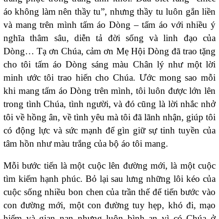
áo không làm nên thầy tu”, nhưng thầy tu luôn gắn liền
và mang trên mình tấm áo Dòng – tấm áo với nhiều ý
nghĩa thâm sâu, diễn tả đời sống và linh đạo của
Dòng… Tạ ơn Chúa, cảm ơn Mẹ Hội Dòng đã trao tặng
cho tôi tấm áo Dòng sáng màu Chân lý như một lời
minh ước tôi trao hiến cho Chúa. Ước mong sao mỗi
khi mang tấm áo Dòng trên mình, tôi luôn được lớn lên
trong tình Chúa, tình người, và đó cũng là lời nhắc nhở
tôi về hồng ân, về tình yêu mà tôi đã lãnh nhận, giúp tôi
có động lực và sức mạnh để gìn giữ sự tinh tuyền của
tâm hồn như màu trắng của bộ áo tôi mang.
Mỗi bước tiến là một cuộc lên đường mới, là một cuộc
tìm kiếm hạnh phúc. Bỏ lại sau lưng những lôi kéo của
cuộc sống nhiều bon chen của trần thế để tiến bước vào
con đường mới, một con đường tuy hẹp, khó đi, mạo
hiểm và gian nan nhưng luôn bình an vì có Chúa ở