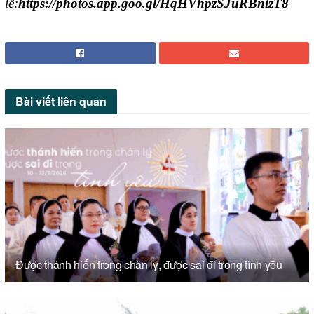
lễ:
https://photos.app.goo.gl/HqHVhpzSJuRBnizT8
Bài viết
liên quan
Được thánh hiến trong chân lý, được sai đi trong tình yêu