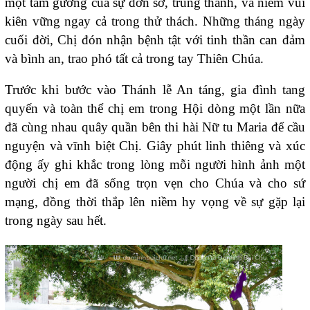
một tấm gương của sự đơn sơ, trung thành, và niềm vui
kiên vững ngay cả trong thử thách. Những tháng ngày
cuối đời, Chị đón nhận bệnh tật với tinh thần can đảm
và bình an, trao phó tất cả trong tay Thiên Chúa.
Trước khi bước vào Thánh lễ An táng, gia đình tang
quyến và toàn thể chị em trong Hội dòng một lần nữa
đã cùng nhau quây quần bên thi hài Nữ tu Maria để cầu
nguyện và vĩnh biệt Chị. Giây phút linh thiêng và xúc
động ấy ghi khắc trong lòng mỗi người hình ảnh một
người chị em đã sống trọn vẹn cho Chúa và cho sứ
mạng, đồng thời thắp lên niềm hy vọng về sự gặp lại
trong ngày sau hết.