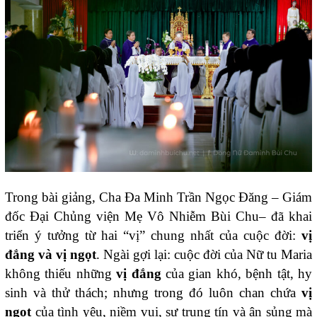
Trong bài giảng, Cha Đa Minh Trần Ngọc Đăng – Giám
đốc Đại Chủng viện Mẹ Vô Nhiễm Bùi Chu– đã khai
triển ý tưởng từ hai “vị” chung nhất của cuộc đời:
vị
đắng và vị ngọt
. Ngài gợi lại: cuộc đời của Nữ tu Maria
không thiếu những
vị đắng
của gian khó, bệnh tật, hy
sinh và thử thách; nhưng trong đó luôn chan chứa
vị
ngọt
của tình yêu, niềm vui, sự trung tín và ân sủng mà