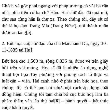
Chếch về góc phải ngang với pháp trường có vài ba căn
nhà, phía trên có ba chữ Hán. Hai chữ đầu đã quá mờ,
chữ sau cùng hẳn là chữ xã. Theo chúng tôi, đây rất có
thể là họ đạo Trang Mìa (Trang Nứa?), nơi thánh nhân
được an táng
[5]
.
2. Bức họa cuộc tử đạo của cha Marchand Du, ngày 30-
11-1835 tại Huế
Bức hoạ cao 1,500 m, rộng 0,836 m, được vẽ trên giấy
bồi trên vải mỏng. Họa sĩ đã ít nhiều áp dụng nghệ
thuật hội họa Tây phương với phong cách tả thực và
luật cận – viễn. Hai cảnh nhỏ ở phía trên bức họa, theo
chúng tôi, có thể tạm coi như một cách áp dụng luật
đồng hiện. Chúng tôi tạm chia bố cục bức hoạ làm ba
phần: thẩm vấn lần thứ hai
[6]
– hành quyết – kết thúc
cuộc hành quyết.