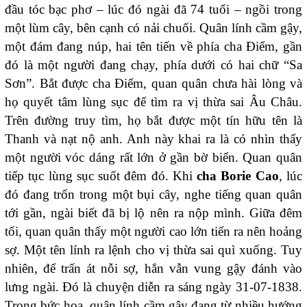
đầu tóc bạc phơ – lúc đó ngài đã 74 tuổi – ngồi trong
một lùm cây, bên cạnh có nải chuối. Quân lính cầm gậy,
một đám đang núp, hai tên tiến về phía cha Điểm, gần
đó là một người đang chạy, phía dưới có hai chữ “Sa
Sơn”. Bắt được cha Điểm, quan quân chưa hài lòng và
họ quyết tâm lùng sục để tìm ra vị thừa sai Âu Châu.
Trên đường truy tìm, họ bắt được một tín hữu tên là
Thanh và nạt nộ anh. Anh này khai ra là có nhìn thấy
một người vóc dáng rất lớn ở gần bờ biển. Quan quân
tiếp tục lùng sục suốt đêm đó. Khi
cha Borie Cao
, lúc
đó đang trốn trong một bụi cây, nghe tiếng quan quân
tới gần, ngài biết đã bị lộ nên ra nộp mình. Giữa đêm
tối, quan quân thấy một người cao lớn tiến ra nên hoảng
sợ. Một tên lính ra lệnh cho vị thừa sai quì xuống. Tuy
nhiên, để trấn át nỗi sợ, hắn vẫn vung gậy đánh vào
lưng ngài. Đó là chuyện diễn ra sáng ngày 31-07-1838.
Trong bức họa, quân lính cầm gậy đang từ nhiều hướng