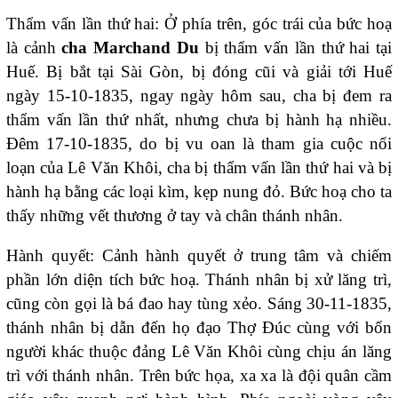
Thẩm vấn lần thứ hai: Ở phía trên, góc trái của bức hoạ
là cảnh
cha Marchand Du
bị thẩm vấn lần thứ hai tại
Huế. Bị bắt tại Sài Gòn, bị đóng cũi và giải tới Huế
ngày 15-10-1835, ngay ngày hôm sau, cha bị đem ra
thẩm vấn lần thứ nhất, nhưng chưa bị hành hạ nhiều.
Đêm 17-10-1835, do bị vu oan là tham gia cuộc nổi
loạn của Lê Văn Khôi, cha bị thẩm vấn lần thứ hai và bị
hành hạ bằng các loại kìm, kẹp nung đỏ. Bức hoạ cho ta
thấy những vết thương ở tay và chân thánh nhân.
Hành quyết: Cảnh hành quyết ở trung tâm và chiếm
phần lớn diện tích bức hoạ. Thánh nhân bị xử lăng trì,
cũng còn gọi là bá đao hay tùng xẻo. Sáng 30-11-1835,
thánh nhân bị dẫn đến họ đạo Thợ Đúc cùng với bốn
người khác thuộc đảng Lê Văn Khôi cùng chịu án lăng
trì với thánh nhân. Trên bức họa, xa xa là đội quân cầm