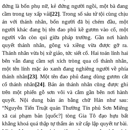
đứng là bốn phụ nữ, kẻ đứng người ngồi, một bà đang
cầm trong tay xấp vải
[22]
. Trong số sáu tử tội cùng chịu
án với thánh nhân, bốn người đã bị chém đầu, một
người khác đang bị tên đao phủ kề gươm vào cổ, một
người vẫn còn quì giữa pháp trường. Gần nơi hành
quyết thánh nhân, gông và xiềng vừa được gỡ ra.
Thánh nhân vừa bị xử giảo, tức siết cổ. Hai toán lính hai
bên vẫn đang cầm sợi xích tròng qua cổ thánh nhân,
một tên lính mặc áo xanh đang nghiêng người về phía
thánh nhân
[23]
. Một tên đao phủ đang dùng gươm cắt
cổ thánh nhân
[24]
. Bản án thánh nhân cũng được ghi
trên một phiến gỗ sơn vôi và cắm gần bên nơi hành
quyết. Nội dung bản án bằng chữ Hán như sau:
“Nguyễn Tiến Truật quán Thường Tín phủ Sơn Miêng
xã cai phạm bản [quốc?] tòng Gia Tô đạo hựu bất
khẳng khoá quá thập tự thẩm án xử cấp lập quyết tư bài.