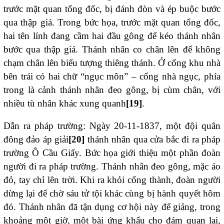
trước mặt quan tổng đốc, bị đánh đòn và ép buộc bước
qua thập giá. Trong bức họa, trước mặt quan tổng đốc,
hai tên lính đang cầm hai đầu gông để kéo thánh nhân
bước qua thập giá. Thánh nhân co chân lên để không
chạm chân lên biểu tượng thiêng thánh. Ở cổng khu nhà
bên trái có hai chữ “ngục môn” – cổng nhà ngục, phía
trong là cảnh thánh nhân đeo gông, bị cùm chân, với
nhiều tù nhân khác xung quanh
[19]
.
Dẫn ra pháp trường: Ngày 20-11-1837, một đội quân
đông đảo áp giải
[20]
thánh nhân qua cửa bắc đi ra pháp
trường Ô Cầu Giấy. Bức họa giới thiệu một phần đoàn
người đi ra pháp trường. Thánh nhân đeo gông, mặc áo
đỏ, tay chỉ lên trời. Khi ra khỏi cổng thành, đoàn người
dừng lại để chờ sáu tử tội khác cùng bị hành quyết hôm
đó. Thánh nhân đã tận dụng cơ hội này để giảng, trong
khoảng một giờ, một bài ứng khẩu cho đám quan lại,