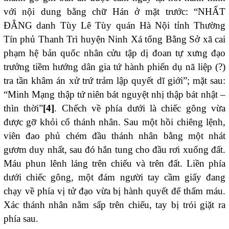
với nội dung bằng chữ Hán ở mặt trước: “NHẤT
ĐẲNG danh Tùy Lê Tùy quán Hà Nội tỉnh Thường
Tín phủ Thanh Trì huyện Ninh Xá tổng Bằng Sở xã cai
phạm hệ bản quốc nhân cửu tập dị đoan tự xưng đạo
trưởng tiềm hướng dân gia tứ hành phiến dụ nã liệp (?)
tra tần khâm án xử trứ trảm lập quyết dĩ giới”; mặt sau:
“Minh Mạng thập tứ niên bát nguyệt nhị thập bát nhật –
thìn thời”
[4]
. Chếch về phía dưới là chiếc gông vừa
được gỡ khỏi cổ thánh nhân. Sau một hồi chiêng lệnh,
viên đao phủ chém đầu thánh nhân bằng một nhát
gươm duy nhất, sau đó hắn tung cho đầu rơi xuống đất.
Máu phun lênh láng trên chiếu và trên đất. Liền phía
dưới chiếc gông, một đám người tay cầm giấy đang
chạy về phía vị tử đạo vừa bị hành quyết để thấm máu.
Xác thánh nhân nằm sấp trên chiếu, tay bị trói giặt ra
phía sau.