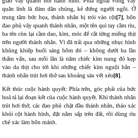
giáo vây quanh nơi hành hình. Phía ngoài vòng vây
quân lính là đám dân chúng, kẻ đứng người ngồi. Ở
trung tâm bức họa, thánh nhân bị trói vào cột
[7]
, bốn
đao phủ vây quanh thánh nhân, một tên quì tay cầm rìu,
ba tên còn lại cầm dao, kìm, móc để cắt từng miếng thịt
trên người thánh nhân. Vì đã trải qua những nhục hình
khủng khiếp buổi sáng hôm đó – không dưới ba lần
thẩm vấn, sau mỗi lần là năm chiếc kìm nung đỏ kẹp
vào da thịt cho tới khi những chiếc kìm nguội hẳn –
thánh nhân trút hơi thở sau khoảng sáu vết xẻo
[8]
.
Kết thúc cuộc hành quyết: Phía trên, góc phải của bức
hoả tả lại đoạn kết của cuộc hành quyết. Khi thánh nhân
trút hơi thở, các đao phủ chặt đầu thánh nhân, tháo xác
khỏi cột hành hình, đặt nằm sấp trên đất, rồi dùng rìu
chẻ xác làm bốn mảnh.