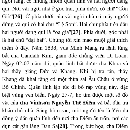
ngôi làng, có những nhóm quân lính và hai người đang
quì. Nơi vài ngôi nhà ở góc trái, phía dưới, có chữ “Cồn
Giờ”
[26]
. Ở phía dưới của vài ngôi nhà có mấy người
đứng và quì có hai chữ “Lệ Sơn”. Hai chữ phía trên đầu
hai người đang quì là “oa gia”
[27]
. Phía dưới, góc phải
là hai chữ “đại hải”. Chúng tôi xin mạo muội giải thích
thêm ở đây. Năm 1838, vua Minh Mạng ra lệnh lùng
bắt cha Candalh Kim, giám đốc chủng viện Di Loan.
Ngày 02-07 năm đó, quân lính bắt được cha Khoa và
hai thầy giảng Đức và Khang. Khi bị tra tấn, thầy
Khang đã khai rằng có một thừa sai Âu Châu ở vùng
Bố Chính. Quân lính lập tức đi bố ráp vùng này, đặc
biệt vùng ven biển. Ngày 27-7, họ tìm được một số đồ
vật của
cha Vinhsơn Nguyễn Thế Điểm
và bắt đầu tra
khảo chủ nhà. Sáng hôm sau, một người tên là Yên đã
đồng ý dẫn quân lính đến nơi cha Điểm ẩn trốn, nơi các
đụn cát gần làng Đan Sa
[28]
. Trong bức họa, cha Điểm