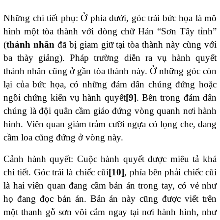
Những chi tiết phụ: Ở phía dưới, góc trái bức họa là mô
hình một tòa thành với dòng chữ Hán “Sơn Tây tỉnh”
(
thánh nhân
đã bị giam giữ tại tòa thành này cùng với
ba thày giảng). Pháp trường diễn ra vụ hành quyết
thánh nhân cũng ở gần tòa thành này. Ở những góc còn
lại của bức họa, có những đám dân chúng đứng hoặc
ngồi chứng kiến vụ hành quyết
[9]
. Bên trong đám dân
chúng là đội quân cầm giáo đứng vòng quanh nơi hành
hình. Viên quan giám trảm cưỡi ngựa có lọng che, đang
cầm loa cũng đứng ở vòng này.
Cảnh hành quyết: Cuộc hành quyết được miêu tả khá
chi tiết. Góc trái là chiếc cũi
[10]
, phía bên phải chiếc cũi
là hai viên quan đang cầm bản án trong tay, có vẻ như
họ đang đọc bản án. Bản án này cũng được viết trên
một thanh gỗ sơn vôi cắm ngay tại nơi hành hình, như