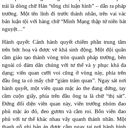
trái là dòng chữ Hán “tống chí luận hình” – dẫn ra pháp
trường. Một tên lính đi trước thánh nhân, trên vai vác
bản luận tội với hàng chữ “Minh Mạng thập tứ niên bát
nguyệt…”
Hành quyết: Cảnh hành quyết chiếm phần trung tâm
trên bức hoạ và được vẽ khá sinh động. Một đội quân
cầm giáo tạo thành vòng tròn quanh pháp trường, bên
ngoài có đám dân chúng với tư thế và y phục khá đa
dạng; viên quan cưỡi voi cũng ở vòng này, phía trên
đầu ông ta có mấy chữ “giám trảm quan”. Ngay sát nơi
hành quyết, một viên quan mặc áo the đang đứng, tay
cầm cuộn giấy, phía trên đầu ông ta là chữ “thị sát”.
Đứng đối diện viên quan này, viên trưởng nhóm đao
phủ mặc áo đỏ, đeo gươm và cầm roi. Bốn viên đao
phủ với tư thế khác nhau vây quanh thánh nhân. Một
thanh gỗ ghi bản án được cắm ngay tại nơi hành hình