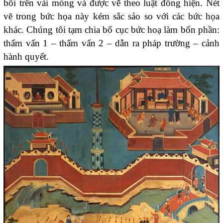
bồi trên vải mỏng và được vẽ theo luật đồng hiện. Nét
vẽ trong bức họa này kém sắc sảo so với các bức họa
khác. Chúng tôi tạm chia bố cục bức hoạ làm bốn phần:
thẩm vấn 1 – thẩm vấn 2 – dẫn ra pháp trường – cảnh
hành quyết.