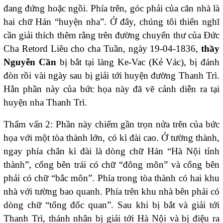
đang đứng hoặc ngồi. Phía trên, góc phải của căn nhà là
hai chữ Hán “huyện nha”. Ở đây, chúng tôi thiển nghĩ
cần giải thích thêm rằng trên đường chuyển thư của Đức
Cha Retord Liêu cho cha Tuần, ngày 19-04-1836,
thầy
Nguyễn Cần
bị bắt tại làng Ke-Vac (Kẻ Vác), bị đánh
đòn rồi vài ngày sau bị giải tới huyện đường Thanh Trì.
Hẳn phần này của bức họa này đã vẽ cảnh diễn ra tại
huyện nha Thanh Trì.
Thẩm vấn 2: Phần này chiếm gần trọn nửa trên của bức
họa với một tòa thành lớn, có kì đài cao. Ở tường thành,
ngay phía chân kì đài là dòng chữ Hán “Hà Nội tỉnh
thành”, cổng bên trái có chữ “đông môn” và cổng bên
phải có chữ “bắc môn”. Phía trong tòa thành có hai khu
nhà với tường bao quanh. Phía trên khu nhà bên phải có
dòng chữ “tổng đốc quan”. Sau khi bị bắt và giải tới
Thanh Trì, thánh nhân bị giải tới Hà Nội và bị điệu ra