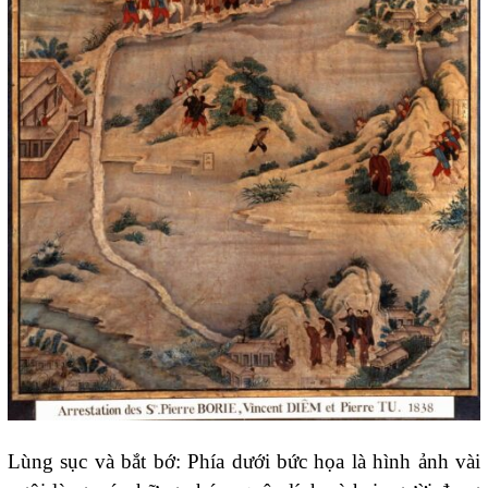
Lùng sục và bắt bớ: Phía dưới bức họa là hình ảnh vài