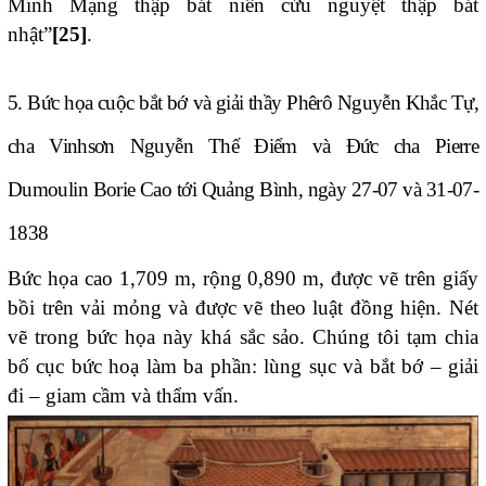
Minh Mạng thập bát niên cửu nguyệt thập bát
nhật”
[25]
.
5. Bức họa cuộc bắt bớ và giải thầy Phêrô Nguyễn Khắc Tự,
cha Vinhsơn Nguyễn Thế Điểm và Đức cha Pierre
Dumoulin Borie Cao tới Quảng Bình, ngày 27-07 và 31-07-
1838
Bức họa cao 1,709 m, rộng 0,890 m, được vẽ trên giấy
bồi trên vải mỏng và được vẽ theo luật đồng hiện. Nét
vẽ trong bức họa này khá sắc sảo. Chúng tôi tạm chia
bố cục bức hoạ làm ba phần: lùng sục và bắt bớ – giải
đi – giam cầm và thẩm vấn.