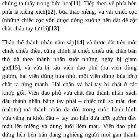
chúng ta thấy trong bức họa
[11]
. Tiếp theo về phía bên
phải là xiềng xích
[12]
, búa tháo xiềng, và vài chiếc cọc
(những chiếc cọc vốn được đóng xuống nền đất để cột
chặt chân tay tử tội)
[13]
.
Thân thể thánh nhân nằm sấp
[14]
và được đặt trên một
chiếc chiếu điều, cũng chính là chiếc chiếu trải chân bàn
thờ đã theo thánh nhân suốt những ngày bị giam
giữ
[15]
, và vừa bị sáu viên đao phủ (ba viên dùng
gươm, hai viên dùng búa nhỏ, một viên dùng búa lớn)
chặt ra từng mảnh. Hai chân và hai tay bị chặt ở các
khớp gối. Viên đao phủ vừa chặt đầu thánh nhân xách
đầu thánh nhân bằng tay phải – chiếc mũ sọ màu đen
(calotte) mà thánh nhân đã đội trong cuộc hành hình
vừa văng ra khỏi đầu – tay trái hắn đưa lưỡi gươm đầy
máu lên miệng và dùng lưỡi liếm máu. Viên đao phủ
đứng liền bên hắn đang nghiêng người moi gan thánh