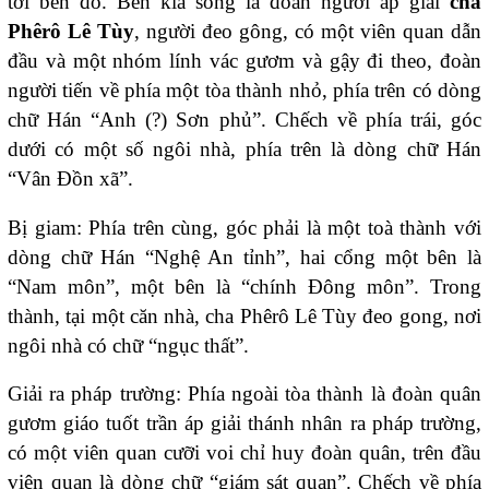
tới bến đò. Bên kia sông là đoàn người áp giải
cha
Phêrô Lê Tùy
, người đeo gông, có một viên quan dẫn
đầu và một nhóm lính vác gươm và gậy đi theo, đoàn
người tiến về phía một tòa thành nhỏ, phía trên có dòng
chữ Hán “Anh (?) Sơn phủ”. Chếch về phía trái, góc
dưới có một số ngôi nhà, phía trên là dòng chữ Hán
“Vân Đồn xã”.
Bị giam: Phía trên cùng, góc phải là một toà thành với
dòng chữ Hán “Nghệ An tỉnh”, hai cổng một bên là
“Nam môn”, một bên là “chính Đông môn”. Trong
thành, tại một căn nhà, cha Phêrô Lê Tùy đeo gong, nơi
ngôi nhà có chữ “ngục thất”.
Giải ra pháp trường: Phía ngoài tòa thành là đoàn quân
gươm giáo tuốt trần áp giải thánh nhân ra pháp trường,
có một viên quan cưỡi voi chỉ huy đoàn quân, trên đầu
viên quan là dòng chữ “giám sát quan”. Chếch về phía