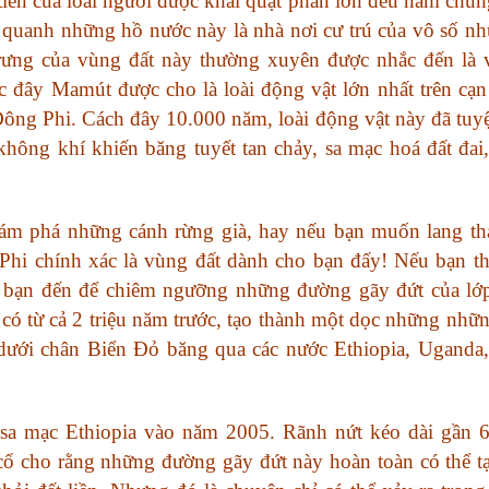
 tiên của loài người được khai quật phần lớn đều nằm chu
quanh những hồ nước này là nhà nơi cư trú của vô số nh
rưng của vùng đất này thường xuyên được nhắc đến là v
ước đây Mamút được cho là loài động vật lớn nhất trên cạn
ông Phi. Cách đây 10.000 năm, loài động vật này đã tuy
hông khí khiến băng tuyết tan chảy, sa mạc hoá đất đai,
hám phá những cánh rừng già, hay nếu bạn muốn lang th
i chính xác là vùng đất dành cho bạn đấy! Nếu bạn t
 bạn đến để chiêm ngưỡng những đường gãy đứt của lớp
có từ cả 2 triệu năm trước, tạo thành một dọc những nhữ
 dưới chân Biển Đỏ băng qua các nước Ethiopia, Uganda
ở sa mạc Ethiopia vào năm 2005. Rãnh nứt kéo dài gần
 cổ cho rằng những đường gãy đứt này hoàn toàn có thể t