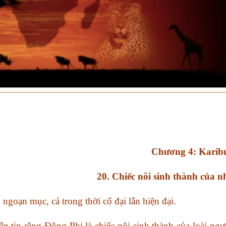
Chương 4: Karibu
20. Chiếc nôi sinh thành của n
 ngoạn mục, cả trong thời cổ đại lẫn hiện đại.
n tin rằng Đông Phi là chiếc nôi sinh thành của loài ngư