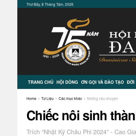
Thứ Bảy, 8 Tháng Tám, 2026
TRANG CHỦ
HỘI DÒNG
ƠN GỌI VÀ ĐÀO TẠO
ĐỜI
Home
Tư Liệu
Các mục khác
Những câu chuyện
Chiếc nôi sinh thàn
Trích “Nhật Ký Châu Phi 2024” - Cao Gia