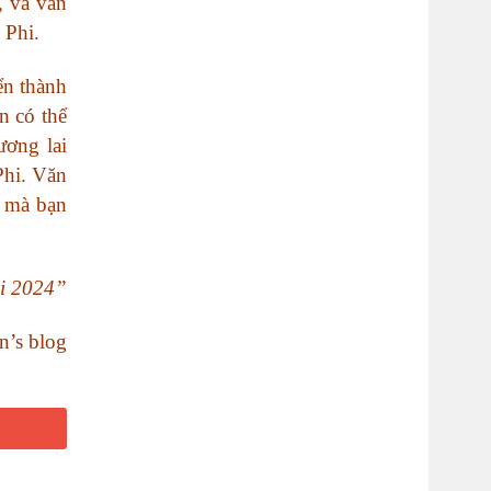
, và văn
 Phi.
ển thành
n có thể
ương lai
Phi. Văn
g mà bạn
i 2024”
n’s blog