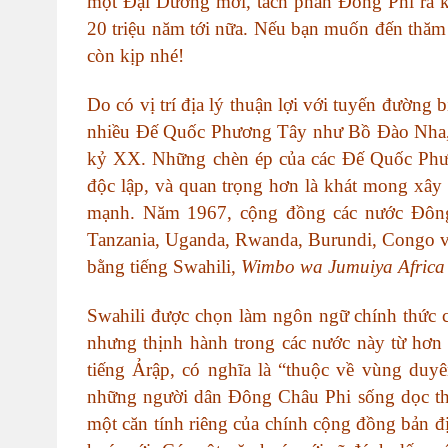
một Đại Dương mới, tách phần Đông Phi ra kh
20 triệu năm tới nữa. Nếu bạn muốn đến thăm
còn kịp nhé!
Do có vị trí địa lý thuận lợi với tuyến đường 
nhiều Đế Quốc Phương Tây như Bồ Đào Nha, Đ
kỷ XX. Những chèn ép của các Đế Quốc Phư
độc lập, và quan trọng hơn là khát mong xâ
mạnh. Năm 1967, cộng đồng các nước Đông 
Tanzania, Uganda, Rwanda, Burundi, Congo 
bằng tiếng Swahili,
Wimbo wa Jumuiya Africa
Swahili được chọn làm ngôn ngữ chính thức 
nhưng thịnh hành trong các nước này từ hơn 
tiếng Ảrập, có nghĩa là “thuộc về vùng duyê
những người dân Đông Châu Phi sống dọc th
một căn tính riêng của chính cộng đồng bản 