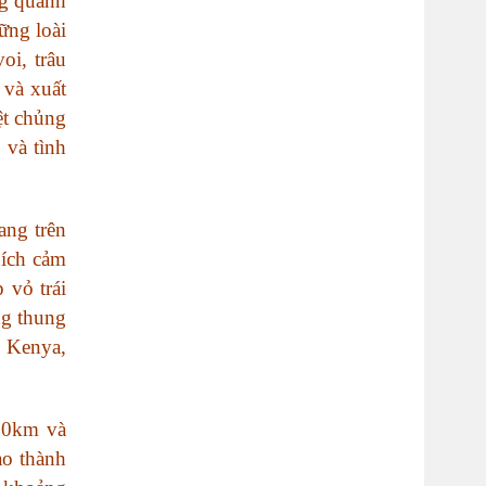
ng quanh
ững loài
oi, trâu
 và xuất
ệt chủng
 và tình
ang trên
hích cảm
 vỏ trái
ng thung
, Kenya,
 60km và
ạo thành