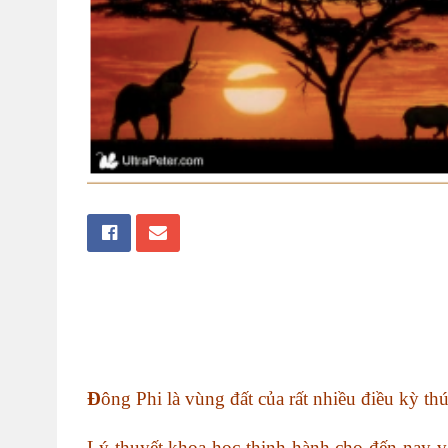
Đ
ông Phi là vùng đất của rất nhiều điều kỳ thú
Lý thuyết khoa học thịnh hành cho đến nay vẫ