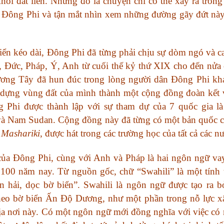
ỏi đất liền. Nhưng đó là chuyện chỉ có thể xảy ra tron
 Đông Phi và tận mắt nhìn xem những đường gãy đứt này
biển kéo dài, Đông Phi đã từng phải chịu sự dòm ngó và cai
ức, Pháp, Ý, Anh từ cuối thế kỷ thứ XIX cho đến nửa 
ơng Tây đã hun đúc trong lòng người dân Đông Phi kh
y dựng vùng đất của mình thành một cộng đồng đoàn kết
Phi được thành lập với sự tham dự của 7 quốc gia là
và Nam Sudan. Cộng đồng này đã từng có một bản quốc 
 Mashariki
, được hát trong các trường học của tất cả các n
của Đông Phi, cùng với Anh và Pháp là hai ngôn ngữ v
100 năm nay. Từ nguồn gốc, chữ “Swahili” là một tính 
n hải, dọc bờ biển”. Swahili là ngôn ngữ được tạo ra b
eo bờ biển Ấn Độ Dương, như một phần trong nỗ lực x
địa nơi này. Có một ngôn ngữ mới đồng nghĩa với việc có