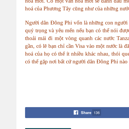
hoá mới. Có một văn hoá mới sẽ đánh dấu một 
hoá của Phương Tây cũng như của những nước 
Người dân Đông Phi vốn là những con người h
quý trọng và yêu mến nếu bạn có thể nói được
thoải mái đi một vòng quanh các nước Tanza
gần, có lẽ bạn chỉ cần Visa vào một nước là 
hoá của họ có thể ít nhiều khác nhau, thói 
có thể gặp nơi bất cứ người dân Đông Phi nào 
Share
136