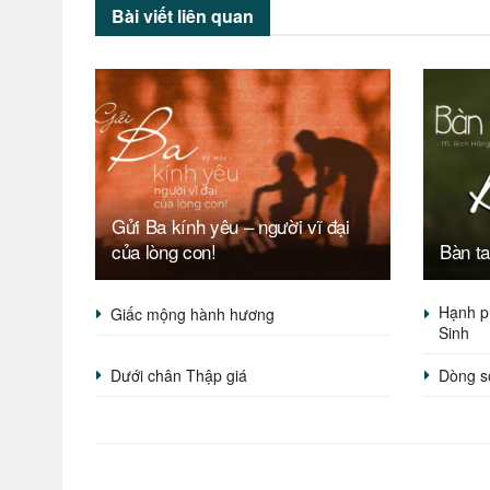
Bài viết
liên quan
Gửi Ba kính yêu – người vĩ đại
của lòng con!
Bàn t
Hạnh p
Giấc mộng hành hương
Sinh
Dưới chân Thập giá
Dòng s