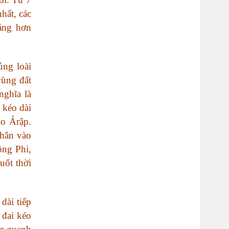
hất, các
oảng hơn
ủng loài
vùng đất
nghĩa là
 kéo dài
o Ảrập.
chân vào
ông Phi,
uốt thời
dài tiếp
 đai kéo