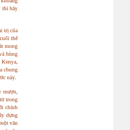
g khoảng
 thì hãy
 trị của
cuối thế
át mong
 và hùng
 Kenya,
ca chung
ước này.
ay mượn,
từ trong
ởi chính
ây dựng
 một văn