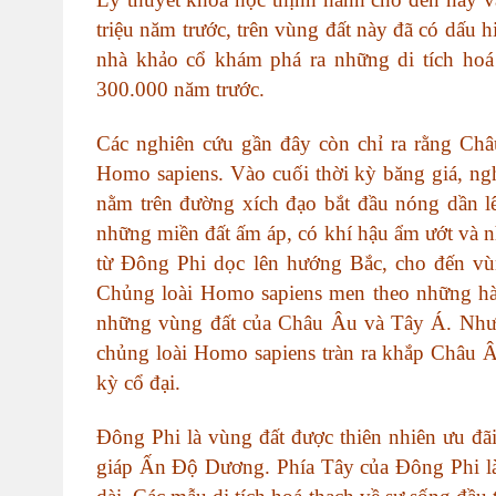
triệu năm trước, trên vùng đất này đã có dấu 
nhà khảo cổ khám phá ra những di tích hoá
300.000 năm trước.
Các nghiên cứu gần đây còn chỉ ra rằng Châu
Homo sapiens. Vào cuối thời kỳ băng giá, n
nằm trên đường xích đạo bắt đầu nóng dần lê
những miền đất ấm áp, có khí hậu ẩm ướt và 
từ Đông Phi dọc lên hướng Bắc, cho đến v
Chủng loài Homo sapiens men theo những hàn
những vùng đất của Châu Âu và Tây Á. Như t
chủng loài Homo sapiens tràn ra khắp Châu Â
kỳ cổ đại.
Đông Phi là vùng đất được thiên nhiên ưu đãi
giáp Ấn Độ Dương. Phía Tây của Đông Phi là