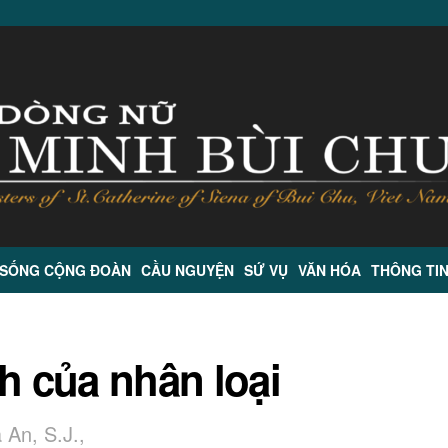
 SỐNG CỘNG ĐOÀN
CẦU NGUYỆN
SỨ VỤ
VĂN HÓA
THÔNG TI
h của nhân loại
 An, S.J.,