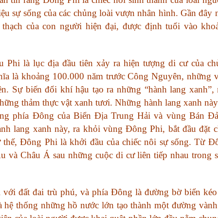
hiệu sự sống của các chủng loài vượn nhân hình. Gần đây n
 thạch của con người hiện đại, được định tuổi vào kh
 Phi là lục địa đầu tiên xảy ra hiện tượng di cư của ch
ghĩa là khoảng 100.000 năm trước Công Nguyên, những 
n. Sự biến đổi khí hậu tạo ra những “hành lang xanh”, 
những thảm thực vật xanh tươi. Những hành lang xanh này
ùng phía Đông của Biển Địa Trung Hải và vùng Bán Đả
h lang xanh này, ra khỏi vùng Đông Phi, bắt đầu đặt 
hế, Đông Phi là khởi đầu của chiếc nôi sự sống. Từ Đ
u và Châu Á sau những cuộc di cư liên tiếp nhau trong s
 với đất đai trù phú, và phía Đông là đường bờ biển kéo 
 hệ thống những hồ nước lớn tạo thành một đường vành