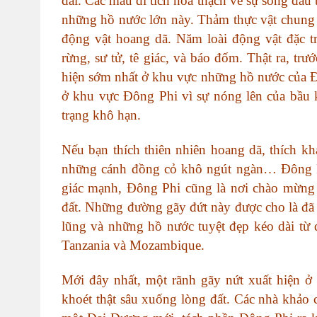
dài. Các mẫu di tích hoá thạch về sự sống đầu
những hồ nước lớn này. Thảm thực vật chung 
động vật hoang dã. Năm loài động vật đặc t
rừng, sư tử, tê giác, và báo đốm. Thật ra, tr
hiện sớm nhất ở khu vực những hồ nước của Đ
ở khu vực Đông Phi vì sự nóng lên của bầu k
trạng khô hạn.
Nếu bạn thích thiên nhiên hoang dã, thích k
những cánh đồng cỏ khô ngút ngàn… Đông Ph
giác mạnh, Đông Phi cũng là nơi chào mừng
đất. Những đường gãy đứt này được cho là đã 
lũng và những hồ nước tuyệt đẹp kéo dài từ
Tanzania và Mozambique.
Mới đây nhất, một rãnh gãy nứt xuất hiện 
khoét thật sâu xuống lòng đất. Các nhà khảo