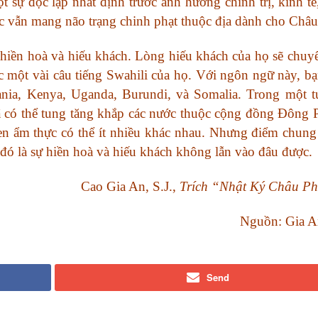
sự độc lập nhất định trước ảnh hưởng chính trị, kinh tế
vẫn mang não trạng chinh phạt thuộc địa dành cho Châu
iền hoà và hiếu khách. Lòng hiếu khách của họ sẽ chuy
 một vài câu tiếng Swahili của họ. Với ngôn ngữ này, bạ
nia, Kenya, Uganda, Burundi, và Somalia. Trong một t
đã có thể tung tăng khắp các nước thuộc cộng đồng Đông 
quen ẩm thực có thể ít nhiều khác nhau. Nhưng điểm chun
đó là sự hiền hoà và hiếu khách không lẫn vào đâu được.
Cao Gia An, S.J.,
Trích “Nhật Ký Châu Ph
Nguồn: Gia A
Send