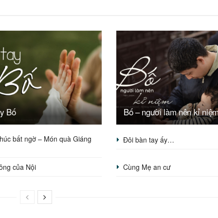
ay Bố
Bố – người làm nên kỉ niệ
húc bất ngờ – Món quà Giáng
Đôi bàn tay ấy…
ông của Nội
Cùng Mẹ an cư