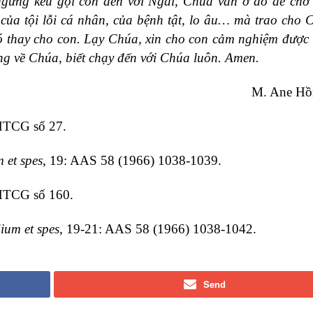
ngừng kêu gọi con đến với Ngài, Chúa vẫn ở đó để chờ
a tội lỗi cá nhân, của bệnh tật, lo âu… mà trao cho 
thay cho con. Lạy Chúa, xin cho con cảm nghiệm được 
ng về Chúa, biết chạy đến với Chúa luôn. Amen.
M. Ane Hồ
HTCG
số 27.
 et spes
, 19: AAS 58 (1966) 1038-1039.
HTCG
số 160.
um et spes
, 19-21: AAS 58 (1966) 1038-1042.
Send