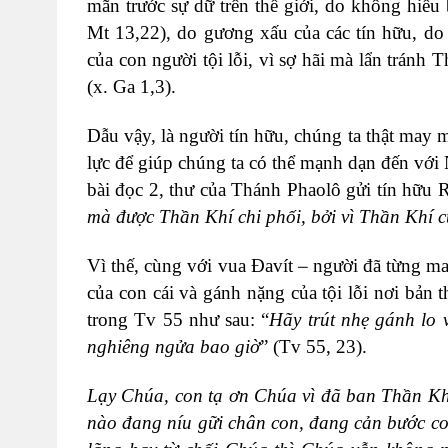
mãn trước sự dữ trên thế giới, do không hiểu b
Mt 13,22
)
, do gương xấu của các tín hữu, do
của con người tội lỗi, vì sợ hãi mà lẩn tránh 
(x.
Ga 1,3
).
Dẫu vậy, là người tín hữu, chúng ta thật may
lực để giúp chúng ta có thể mạnh dạn đến với
bài đọc 2, thư của Thánh Phaolô gửi tín hữu
mà được Thần Khí chi phối, bởi vì Thần Khí 
–
Vì thế, cùng với vua Đavít
người đã từng ma
của con cái và gánh nặng của tội lỗi nơi bản
trong Tv 55 như sau:
“
Hãy trút nhẹ gánh lo
nghiêng ngửa bao giờ
” (Tv 55, 23).
Lạy Chúa, con tạ ơn Chúa vì đã ban Thần Kh
nào đang níu gữi chân con, đang cản bước co