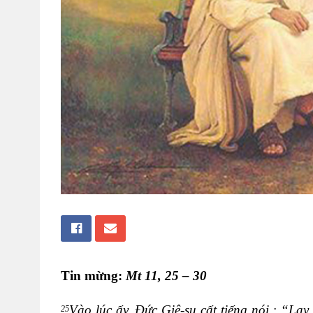
Tin mừng:
Mt 11, 25 – 30
Vào lúc ấy, Đức Giê-su cất tiếng nói : “Lạy
25