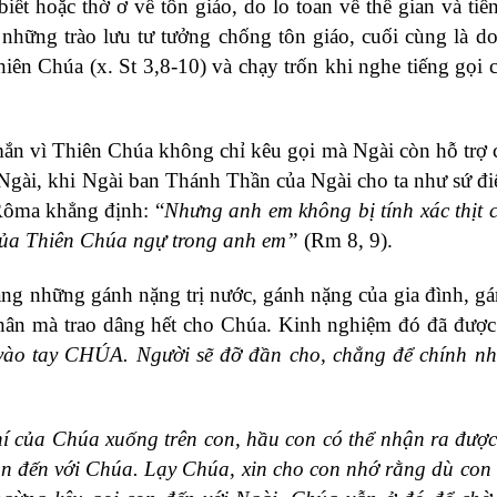
iết hoặc thờ ơ về tôn giáo, do lo toan về thế gian và tiề
 những trào lưu tư tưởng chống tôn giáo, cuối cùng là do
Thiên Chúa
(x.
St 3,8-10
)
và chạy trốn khi nghe tiếng gọi 
 mắn vì Thiên Chúa không chỉ kêu gọi mà Ngài còn hỗ trợ 
 Ngài, khi Ngài ban Thánh Thần của Ngài cho ta như sứ đi
 Rôma khẳng định: “
Nhưng anh em không bị tính xác thịt c
của Thiên Chúa ngự trong anh em
”
(Rm 8, 9)
.
ng những gánh nặng trị nước, gánh nặng của gia đình, g
 thân mà trao dâng hết cho Chúa. Kinh nghiệm đó đã được
 vào tay CHÚA. Người sẽ đỡ đần cho, chẳng để chính n
í của Chúa xuống trên con, hầu con có thể nhận ra đượ
n đến với Chúa. Lạy Chúa, xin cho con nhớ rằng dù con