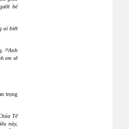
gười bé
 ai biết
ng.
Anh
29
nh em sẽ
an trọng
Chúa Tể
iều này,