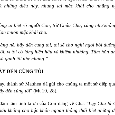
t những điều này, nhưng lại mặc khải cho những n
.
ông ai biết rõ người Con, trừ Chúa Cha; cũng như không
Con muốn mặc khải cho.
ng nề, hãy đến cùng tôi, tôi sẽ cho nghỉ ngơi bồi dưỡ
tôi, vì tôi có lòng hiền hậu và khiêm nhường. Tâm hồn a
 và gánh tôi nhẹ nhàng.”
ÃY ĐẾN CÙNG TÔI
y, thánh sử Mattheu đã gửi cho chúng ta một sứ điệp qu
ãy đến c
ù
ng tôi
” (Mt 10, 28).
 đậm tâm tình tạ ơn của Con dâng về Cha: “
Lạy Cha là 
iấu không cho bậc khôn ngoan thông thái biết những đ