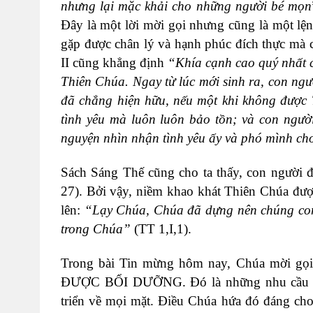
nhưng lại mặc khải cho những người bé mọn
Đây là một lời mời gọi nhưng cũng là một lện
gặp được chân lý và hạnh phúc
đích thực
mà 
II cũng khẳng định
“Khía cạnh cao quý nhất c
Thiên Chúa. Ngay từ lúc mới sinh ra, con ngư
đã chẳng hiện hữu, nếu một khi không
được 
tình yêu mà luôn luôn bảo tồn; và con ngườ
nguyện nhìn nhận tình yêu ấy và phó mình c
Sách Sáng Thế cũng cho ta thấy,
con người 
27). Bởi vậy, n
iềm khao khát Thiên Chúa được
lên:
“Lạy
Chúa,
Chúa đã dựng nên chúng con
trong Chúa”
(
TT 1,I,1
).
Trong bài Tin mừng hôm nay, Chúa mời gọ
ĐƯỢC BỔI DƯỠNG. Đó là những nhu cầu tối c
triển về mọi mặt. Điều Chúa hứa đó đáng cho 