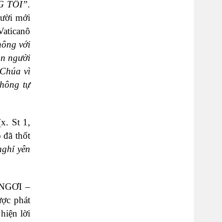
 TÔI”.
gười mới
aticanô
hông với
on người
 Chúa vì
không tự
(x. St 1,
 đã thốt
nghỉ yên
 NGƠI –
ợc phát
hiện lời