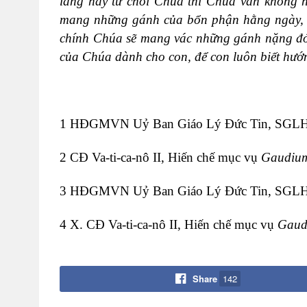
lãng hay từ chối Chúa thì Chúa vẫn không 
mang những gánh của bổn phận hằng ngày, củ
chính Chúa sẽ mang vác những gánh nặng đó 
của Chúa dành cho con, để con luôn biết hướ
1
HĐGMVN
Uỷ Ban Giáo Lý Đức Tin,
SGL
2
CĐ Va-ti-ca-nô II, Hiến chế mục vụ
Gaudium
3
HĐGMVN
Uỷ Ban Giáo Lý Đức Tin,
SGL
4
X. CĐ Va-ti-ca-nô II, Hiến chế mục vụ
Gaudi
Share
142