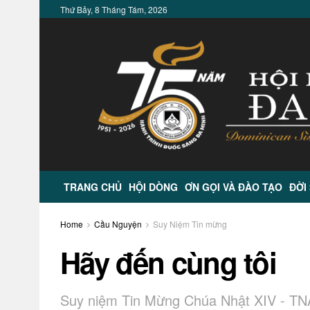
Thứ Bảy, 8 Tháng Tám, 2026
TRANG CHỦ
HỘI DÒNG
ƠN GỌI VÀ ĐÀO TẠO
ĐỜI
Home
Cầu Nguyện
Suy Niệm Tin mừng
Hãy đến cùng tôi
Suy niệm Tin Mừng Chúa Nhật XIV - TN