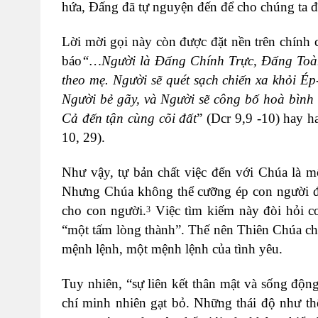
hứa, Đấng đã tự nguyện đến để cho chúng ta đ
Lời mời gọi này còn được đặt nền trên chính 
báo
“…
Người là Đấng Chính Trực, Đấng Toà
theo mẹ.
Người sẽ quét sạch
chiến xa khỏi Ép
Người
bẻ gãy,
và Người sẽ công bố hoà bình
Cả đến tận cùng cõi đất
” (
Dcr 9,9 -10)
hay ha
10, 29).
Như vậy, tự bản chất việc đến với Chúa là m
Nhưng Chúa không thể cưỡng ép con người đến
cho con người.
V
iệc tìm kiếm này đòi hỏi co
3
“một tấm lòng thành”
.
Thế nên Thiên Chúa chỉ
mệnh lệnh, một mệnh lệnh của tình yêu.
Tuy nhiên, “sự liên kết thân mật và sống độn
chí minh nhiên gạt bỏ. Những thái độ như th