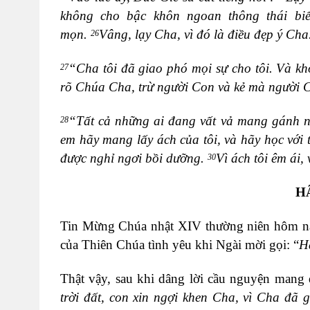
không cho bậc khôn ngoan thông thái biế
mọn.
Vâng, lạy Cha, vì đó là điều đẹp ý Cha
26
“Cha tôi đã giao phó mọi sự cho tôi. Và kh
27
rõ Chúa Cha, trừ người Con và kẻ mà người 
“Tất cả những ai đang vất vả mang gánh nặ
28
em hãy mang lấy ách của tôi, và hãy học với 
được nghỉ ngơi bồi dưỡng.
Vì ách tôi êm ái,
30
H
Tin Mừng Chúa nhật
XIV
thường niên hôm na
của Thiên Chúa tình yêu khi Ngài mời gọi: “
H
Thật vậy, sau khi dâng lời cầu nguyện mang
trời đất, con xin ngợi khen Cha, vì
Cha đã g