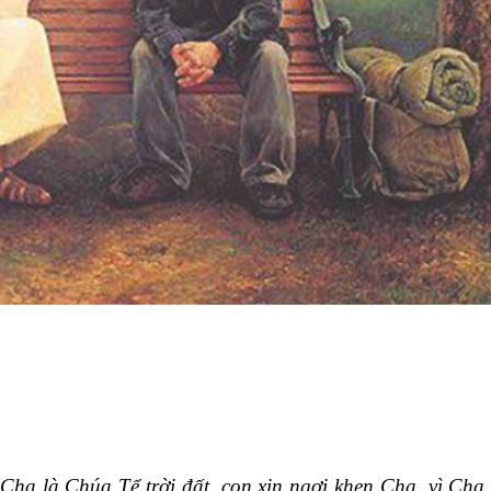
 Cha là Chúa Tể trời đất, con xin ngợi khen Cha, vì Cha