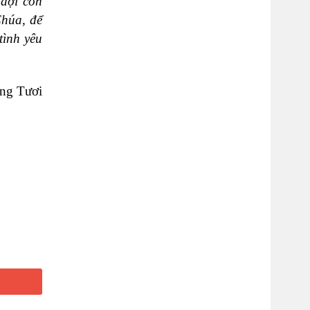
 đợi con
Chúa, để
tình yêu
ng Tươi