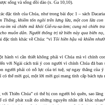
ược sống và sống dồi dào (x. Ga 10,10).
các đặc tính của Chúa, như trong bài đọc
1 – sách Dacaria
n Thắng,
khiêm tốn ngồi trên lưng lừa,
một con lừa con
-ra-im
và chiến mã khỏi Giê-ru-sa-lem;
cung nỏ chiến tra
 cho muôn dân.
Người thống trị từ biển này qua biển nọ,
i đặc tính khác về Chúa: “vì
Tôi hiền hậu và khiêm như
ột hành vi cần thiết không phải vì Chúa mà vì chính co
 với Ngài cách trái ý con người vì chính Chúa đã ban 
n người phải có nỗ lực của trí tuệ, sự ngay thẳng của ý 
 có thể mời gọi, một lời mời gọi mang tính cấp bách tựa
g với Thiên Chúa” có thể bị con người bỏ quên, sao lãng
ế có thể phát xuất do những nguyên nhân rất khác nhau