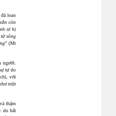
 đã loan
 vẫn còn
nh sẽ bị
từ sông
ờng
” (Mt
n người.
sự tự do
chí,
với
 như một
 và thậm
: do bất
4