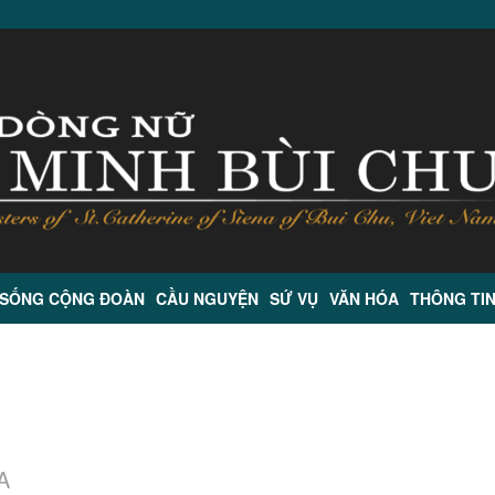
 SỐNG CỘNG ĐOÀN
CẦU NGUYỆN
SỨ VỤ
VĂN HÓA
THÔNG TI
A