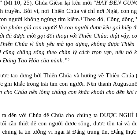
”
(Mt 10, 25), Chúa Giêsu lại kêu mời “
HÃY ĐẾN CÙNG
h truyền. Bởi vì
,
nơi Thiên Chúa
và chỉ nơi Ngài, con n
con
người
không ngừng tìm kiếm
.
Theo đó, Công đồng V
1
ủa phẩm giá con người là con người được kêu gọi hiệp t
ời đã được mời gọi đối thoại với Thiên Chúa: thật vậy, c
Thiên Chúa vì tình yêu mà tạo dựng, không được Thiên
i cũng chẳng sống theo chân lý cách trọn vẹn, nếu nó 
ho Đấng Tạo Hóa của mình.”
2
được tạo dựng bởi Thiên Chúa và hướng về Thiên Chúa
 ghi khắc trong trái tim con người.
Nên thánh Augustinô
 cho Chúa nên lòng chúng con khắc khoải cho đến khi 
i ta đến với Chúa để Chúa cho chúng ta ĐƯỢC NGHỈ
ần thiết để con người được sống, được tồn tại và đư
chúng ta tin tưởng vì ngài là Đấng trung tín, Đấng thực 