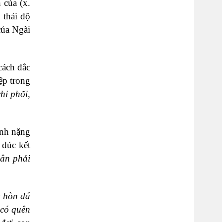
n của
(x.
 thái độ
của Ngài
cách đắc
ệp trong
hi phối,
ánh nặng
 đúc kết
hân phải
c hòn đá
 có quên