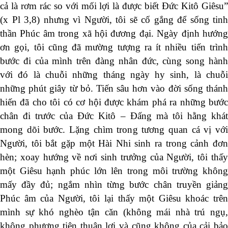
cả là rơm rác so với mối lợi là được biết Đức Kitô Giêsu”
(x Pl 3,8) nhưng vì Người, tôi sẽ cố gắng để sống tinh
thần Phúc âm trong xã hội đương đại. Ngày định hướng
ơn gọi, tôi cũng đã mường tượng ra ít nhiều tiến trình
bước đi của mình trên đàng nhân đức, cùng song hành
với đó là chuỗi những tháng ngày hy sinh, là chuỗi
những phút giây từ bỏ. Tiến sâu hơn vào đời sống thánh
hiến đã cho tôi có cơ hội được khám phá ra những bước
chân đi trước của Đức Kitô – Đấng mà tôi hằng khát
mong dõi bước. Lặng chìm trong tương quan cá vị với
Người, tôi bắt gặp một Hài Nhi sinh ra trong cảnh đơn
hèn; xoay hướng về nơi sinh trưởng của Người, tôi thấy
một Giêsu hạnh phúc lớn lên trong môi trường không
mấy đầy đủ; ngắm nhìn từng bước chân truyền giảng
Phúc âm của Người, tôi lại thấy một Giêsu khoác trên
mình sự khó nghèo tận căn (không mái nhà trú ngụ,
không phương tiện thuận lợi và cũng không của cải bảo