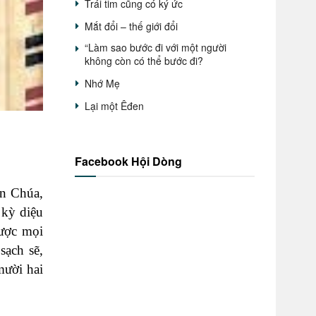
Trái tim cũng có ký ức
Mắt đổi – thế giới đổi
“Làm sao bước đi với một người
không còn có thể bước đi?
Nhớ Mẹ
Lại một Êđen
Facebook Hội Dòng
ên Chúa,
 kỳ diệu
được mọi
sạch sẽ,
mười hai