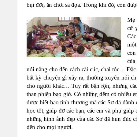
bụi đời, ăn chơi sa đọa. Trong khi đó, con đư
Mẹ 
cứ 
Các
một
con
của 
nói năng cho đến cách cài cúc, chải tóc… Đặc
bất kỳ chuyện gì xảy ra, thường xuyên nói ch
cho người khác… Tuy rất bận rộn, nhưng các 
than phiền bao giờ. Có những đêm có nhiều e
được biết bao tình thương mà các Sơ đã dành
học tốt, giúp đỡ các bạn, các em và phụ giúp c
những hình ảnh đẹp của các Sơ đã hun đúc c
đến cho mọi người.