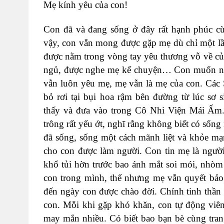
Mẹ kính yêu của con!
Con đã và đang sống ở đây rất hạnh phúc cù
vậy, con vẫn mong được gặp mẹ dù chỉ một lầ
được nằm trong vòng tay yêu thương vỗ về củ
ngủ, được nghe mẹ kể chuyện… Con muốn nói 
vẫn luôn yêu mẹ, mẹ vẫn là mẹ của con. Các 
bỏ rơi tại bụi hoa rậm bên đường từ lúc sơ 
thấy và đưa vào trong Cô Nhi Viện Mái Ấm. 
trông rất yếu ớt, nghĩ rằng không biết có sốn
đã sống, sống một cách mãnh liệt và khỏe m
cho con được làm người. Con tin mẹ là người 
khổ tủi hờn trước bao ánh mắt soi mói, nhò
con trong mình, thế nhưng mẹ vẫn quyết bảo
đến ngày con được chào đời. Chính tinh thần
con. Mỗi khi gặp khó khăn, con tự động viê
may mắn nhiều. Có biết bao bạn bè cùng trang