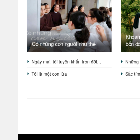
Khoản
Có những con người như thế!
bốn d
Ngày mai, tôi tuyên khấn trọn đời…
Những 
Tôi là một con lừa
Sắc tí