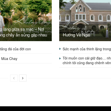
g lặng giữa sa mạc – Nơi
òng chảy ân sủng gặp nhau
Hướng Về Ngài
tảng đá của đời con
Sức mạnh của thinh lặng tron
Tôi muốn con cái giữ đạo… n
m Mùa Chay
chính tôi cũng đang chênh vê