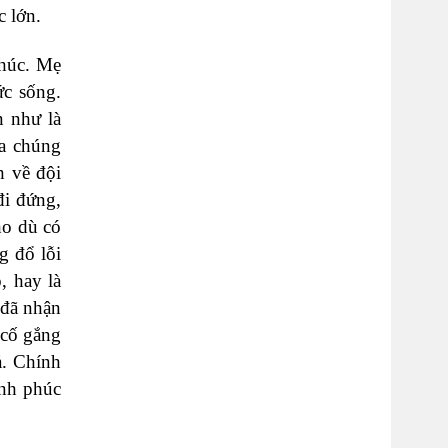
c lớn.
húc. Mẹ
c sống.
n như là
ủa chúng
h về đội
đi đứng,
ho dù có
g đổ lỗi
, hay là
 đã nhận
 cố gắng
ả. Chính
ạnh phúc