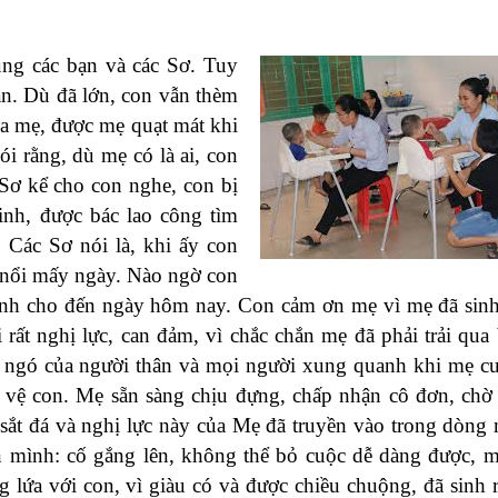
ng các bạn và các Sơ. Tuy
n. Dù đã lớn, con vẫn thèm
a mẹ, được mẹ quạt mát khi
rằng, dù mẹ có là ai, con
Sơ kể cho con nghe, con bị
sinh, được bác lao công tìm
Các Sơ nói là, khi ấy con
g nổi mấy ngày. Nào ngờ con
ạnh cho đến ngày hôm nay. Con cảm ơn mẹ vì mẹ đã sinh
rất nghị lực, can đảm, vì chắc chắn mẹ đã phải trải qua
m ngó của người thân và mọi người xung quanh khi mẹ 
 vệ con. Mẹ sẵn sàng chịu đựng, chấp nhận cô đơn, chờ
 sắt đá và nghị lực này của Mẹ đã truyền vào trong dòng
n mình: cố gắng lên, không thể bỏ cuộc dễ dàng được, 
 lứa với con, vì giàu có và được chiều chuộng, đã sinh r