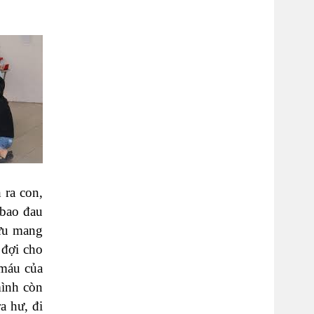
 ra con,
 bao đau
cưu mang
 đợi cho
 máu của
mình còn
a hư, đi