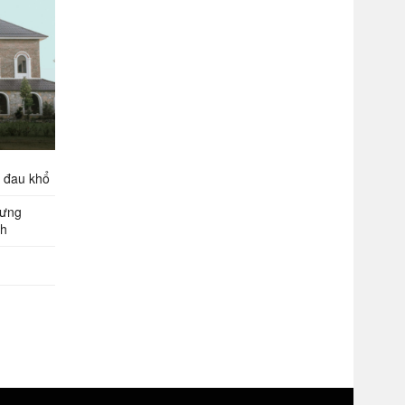
g đau khổ
hưng
nh