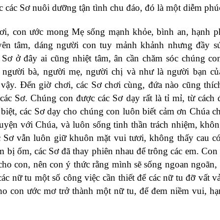
ợc các Sơ nuôi dưỡng tận tình chu đáo, đó là một diễm phú
ơi, con ước mong Mẹ sống mạnh khỏe, bình an, hạnh p
yên tâm, dáng người con tuy mảnh khảnh nhưng đầy sứ
 Sơ ở đây ai cũng nhiệt tâm, ân cần chăm sóc chúng co
 người bà, người mẹ, người chị và như là người bạn c
 vậy. Đến giờ chơi, các Sơ chơi cùng, đứa nào cũng thíc
các Sơ. Chúng con được các Sơ dạy rất là tỉ mỉ, từ cách 
 biệt, các Sơ dạy cho chúng con luôn biết cảm ơn Chúa c
uyện với Chúa, và luôn sống tinh thần trách nhiệm, khôn
Sơ vẫn luôn giữ khuôn mặt vui tươi, không thấy cau có
m bị ốm, các Sơ đã thay phiên nhau để trông các em. Con
 cho con, nên con ý thức rằng mình sẽ sống ngoan ngoãn,
ác nữ tu một số công việc cần thiết để các nữ tu đỡ vất v
ho con ước mơ trở thành một nữ tu, để đem niềm vui, h