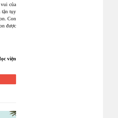
 vui của
 tận tụy
con. Con
con được
Học viện