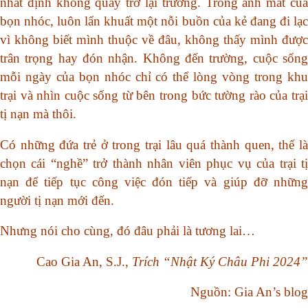
nhất định không quay trở lại trường. Trong ánh mắt của
bọn nhóc, luôn lẩn khuất một nỗi buồn của kẻ đang đi lạc
vì không biết mình thuộc về đâu, không thấy mình được
trân trọng hay đón nhận. Không đến trường, cuộc sống
mỗi ngày của bọn nhóc chỉ có thể lòng vòng trong khu
trại và nhìn cuộc sống từ bên trong bức tường rào của trại
tị nạn mà thôi.
Có những đứa trẻ ở trong trại lâu quá thành quen, thế là
chọn cái “nghề” trở thành nhân viên phục vụ của trại tị
nạn để tiếp tục công việc đón tiếp và giúp đỡ những
người tị nạn mới đến.
Nhưng nói cho cùng, đó đâu phải là tương lai…
Cao Gia An, S.J.,
Trích “Nhật Ký Châu Phi 2024”
Nguồn: Gia An’s blog