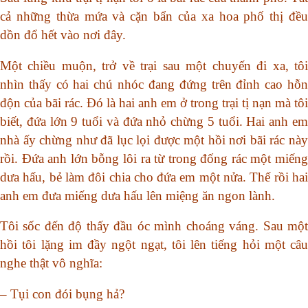
cả những thừa mứa và cặn bẩn của xa hoa phố thị đều
dồn đổ hết vào nơi đây.
Một chiều muộn, trở về trại sau một chuyến đi xa, tôi
nhìn thấy có hai chú nhóc đang đứng trên đỉnh cao hỗn
độn của bãi rác. Đó là hai anh em ở trong trại tị nạn mà tôi
biết, đứa lớn 9 tuổi và đứa nhỏ chừng 5 tuổi. Hai anh em
nhà ấy chừng như đã lục lọi được một hồi nơi bãi rác này
rồi. Đứa anh lớn bỗng lôi ra từ trong đống rác một miếng
dưa hấu, bẻ làm đôi chia cho đứa em một nửa. Thế rồi hai
anh em đưa miếng dưa hấu lên miệng ăn ngon lành.
Tôi sốc đến độ thấy đầu óc mình choáng váng. Sau một
hồi tôi lặng im đầy ngột ngạt, tôi lên tiếng hỏi một câu
nghe thật vô nghĩa:
– Tụi con đói bụng hả?