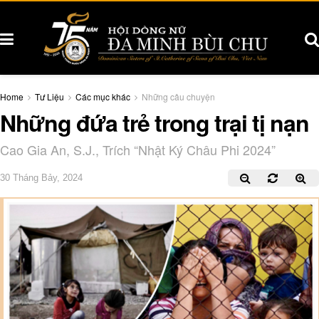
Home
Tư Liệu
Các mục khác
Những câu chuyện
Những đứa trẻ trong trại tị nạn
Cao Gia An, S.J., Trích “Nhật Ký Châu Phi 2024”
30 Tháng Bảy, 2024