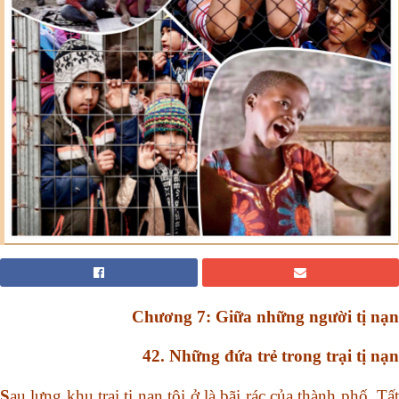
Chương 7: Giữa những người tị nạn
42. Những đứa trẻ trong trại tị nạn
S
au lưng khu trại tị nạn tôi ở là bãi rác của thành phố. Tất