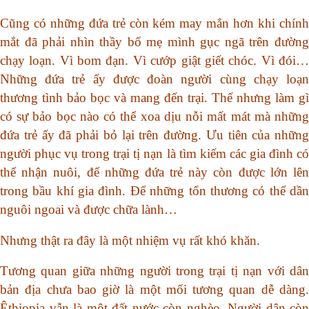
Cũng có những đứa trẻ còn kém may mắn hơn khi chính
mắt đã phải nhìn thầy bố mẹ mình gục ngã trên đường
chạy loạn. Vì bom đạn. Vì cướp giật giết chóc. Vì đói…
Những đứa trẻ ấy được đoàn người cùng chạy loạn
thương tình bảo bọc và mang đến trại. Thế nhưng làm gì
có sự bảo bọc nào có thể xoa dịu nỗi mất mát mà những
đứa trẻ ấy đã phải bỏ lại trên đường. Ưu tiên của những
người phục vụ trong trại tị nạn là tìm kiếm các gia đình có
thể nhận nuôi, để những đứa trẻ này còn được lớn lên
trong bầu khí gia đình. Để những tổn thương có thể dần
nguôi ngoai và được chữa lành…
Nhưng thật ra đây là một nhiệm vụ rất khó khăn.
Tương quan giữa những người trong trại tị nạn với dân
bản địa chưa bao giờ là một mối tương quan dễ dàng.
Êthiopia vẫn là một đất nước còn nghèo. Người dân còn