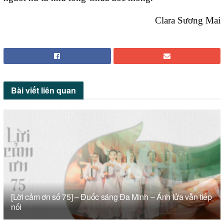
Clara Sương Mai
Bài viết
liên quan
[Lời cảm ơn số 75] – Đuốc sáng Đa Minh – Ánh lửa vẫn tiếp
nối