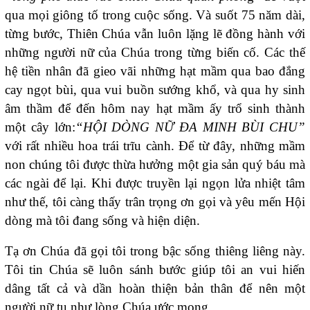
qua mọi giông tố trong cuộc sống. Và suốt 75 năm dài,
từng bước, Thiên Chúa vẫn luôn lặng lẽ đồng hành với
những người nữ của Chúa trong từng biến cố. Các thế
hệ tiền nhân đã gieo vãi những hạt mầm qua bao đắng
cay ngọt bùi, qua vui buồn sướng khổ, và qua hy sinh
âm thầm để đến hôm nay hạt mầm ấy trổ sinh thành
một cây lớn:
“HỘI DÒNG NỮ ĐA MINH BÙI CHU”
với rất nhiều hoa trái trĩu cành. Để từ đây, những mầm
non chúng tôi được thừa hưởng một gia sản quý báu mà
các ngài để lại. Khi được truyền lại ngọn lửa nhiệt tâm
như thế, tôi càng thấy trân trọng ơn gọi và yêu mến Hội
dòng mà tôi đang sống và hiện diện.
Tạ ơn Chúa đã gọi tôi trong bậc sống thiêng liêng này.
Tôi tin Chúa sẽ luôn sánh bước giúp tôi an vui hiến
dâng tất cả và dần hoàn thiện bản thân để nên một
người nữ tu như lòng Chúa ước mong.