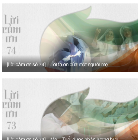
[Lời cảm ơn số 74] – Lời tạ ơn của một người mẹ
[Lời cảm ơn số 73] – Mẹ – Tuổi được nhận lương hưu