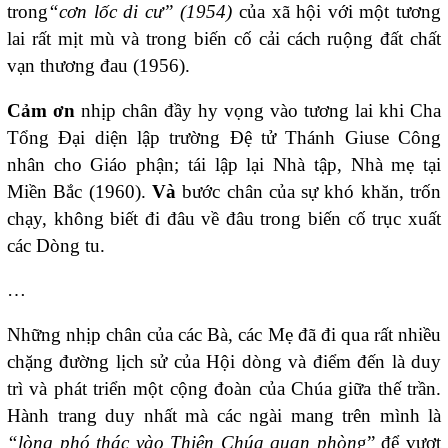
trong
“cơn lốc di cư” (1954)
của xã hội với một tương
lai rất mịt mù và trong biến cố cải cách ruộng đất chất
vạn thương đau (1956).
Cảm ơn
nhịp chân đầy hy vọng vào tương lai khi Cha
Tổng Đại diện lập trường Đệ tử Thánh Giuse Công
nhân cho Giáo phận; tái lập lại Nhà tập, Nhà mẹ tại
Miền Bắc (1960).
Và
bước chân của sự khó khăn, trốn
chạy, không biết đi đâu về đâu trong biến cố trục xuất
các Dòng tu.
…
Những nhịp chân của các Bà, các Mẹ đã đi qua rất nhiều
chặng đường lịch sử của Hội dòng và điểm đến là duy
trì và phát triển một cộng đoàn của Chúa giữa thế trần.
Hành trang duy nhất mà các ngài mang trên mình là
“lòng phó thác vào Thiên Chúa quan phòn
g” để vượt