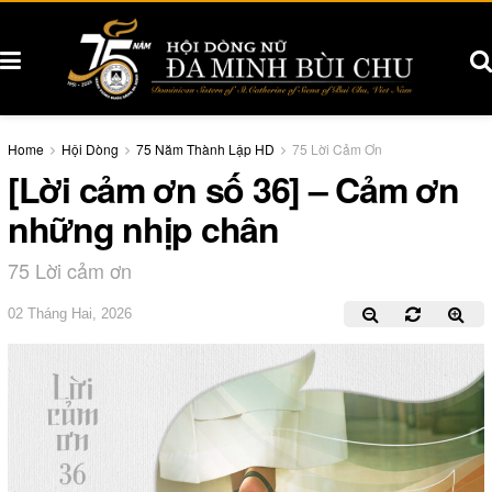
Home
Hội Dòng
75 Năm Thành Lập HD
75 Lời Cảm Ơn
[Lời cảm ơn số 36] – Cảm ơn
những nhịp chân
75 Lời cảm ơn
02 Tháng Hai, 2026