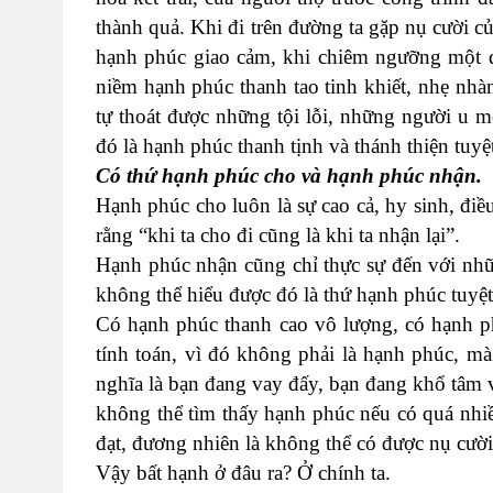
thành quả. Khi đi trên đường ta gặp nụ cười 
hạnh phúc giao cảm, khi chiêm ngưỡng một đ
niềm hạnh phúc thanh tao tinh khiết, nhẹ nhàn
tự thoát được những tội lỗi, những người u 
đó là hạnh phúc thanh tịnh và thánh thiện tuy
Có thứ hạnh phúc cho và hạnh phúc nhận.
Hạnh phúc cho luôn là sự cao cả, hy sinh, điều
rằng “khi ta cho đi cũng là khi ta nhận lại”.
Hạnh phúc nhận cũng chỉ thực sự đến với nhữn
không thể hiểu được đó là thứ hạnh phúc tuyệt
Có hạnh phúc thanh cao vô lượng, có hạnh ph
tính toán, vì đó không phải là hạnh phúc, mà
nghĩa là bạn đang vay đấy, bạn đang khổ tâm v
không thể tìm thấy hạnh phúc nếu có quá nhi
đạt, đương nhiên là không thể có được nụ cườ
Vậy bất hạnh ở đâu ra? Ở chính ta.