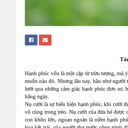
Tả
Hạnh phúc vốn là một cặp từ trừu tượng, mà ý 
muốn nào đó. Nhưng lâu nay, hầu như người t
lướt qua những cảm giác hạnh phúc đơn sơ, b
hằng ngày.
Nụ cười là sự biểu hiện hạnh phúc, khi cười 
vô cùng trong trẻo. Nụ cười của đứa bé được 
con khôn lớn, ngoan ngoãn là niềm hạnh phúc
hoa kết trái, của người thợ trước công trình