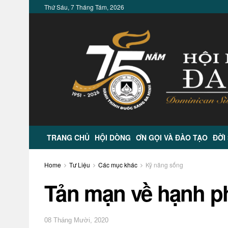
Thứ Sáu, 7 Tháng Tám, 2026
TRANG CHỦ
HỘI DÒNG
ƠN GỌI VÀ ĐÀO TẠO
ĐỜI
Home
Tư Liệu
Các mục khác
Kỹ năng sống
Tản mạn về hạnh p
08 Tháng Mười, 2020