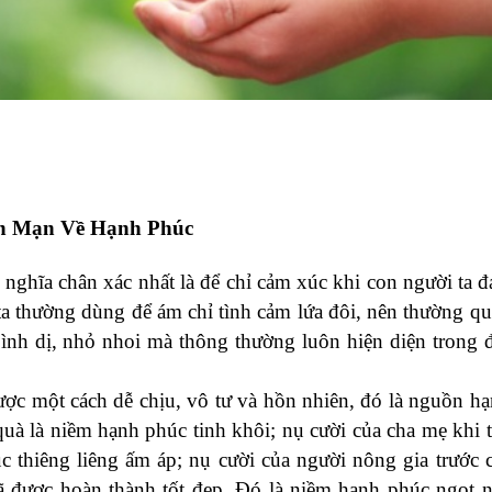
n Mạn Về Hạnh Phúc
nghĩa chân xác nhất là để chỉ cảm xúc khi con người ta đ
a thường dùng để ám chỉ tình cảm lứa đôi, nên thường qu
ình dị, nhỏ nhoi mà thông thường luôn hiện diện trong 
được một cách dễ chịu, vô tư và hồn nhiên, đó là nguồn h
quà là niềm hạnh phúc tinh khôi; nụ cười của cha mẹ khi 
 thiêng liêng ấm áp; nụ cười của người nông gia trước
 đã được hoàn thành tốt đẹp. Đó là niềm hạnh phúc ngọt 