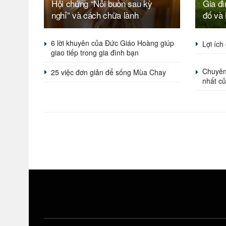
Hội chứng “Nỗi buồn sau kỳ
Gia đì
nghỉ” và cách chữa lành
đố và
6 lời khuyên của Đức Giáo Hoàng giúp
Lợi ích
giao tiếp trong gia đình bạn
Chuyên 
25 việc đơn giản để sống Mùa Chay
nhất củ