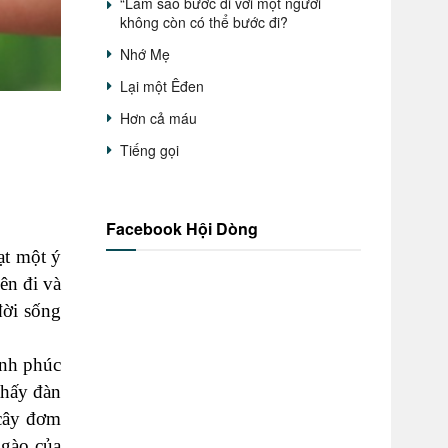
“Làm sao bước đi với một người
không còn có thể bước đi?
Nhớ Mẹ
Lại một Êđen
Hơn cả máu
Tiếng gọi
Facebook Hội Dòng
ạt một ý
ên đi và
đời sống
ạnh phúc
thấy đàn
 cây đơm
ngào của