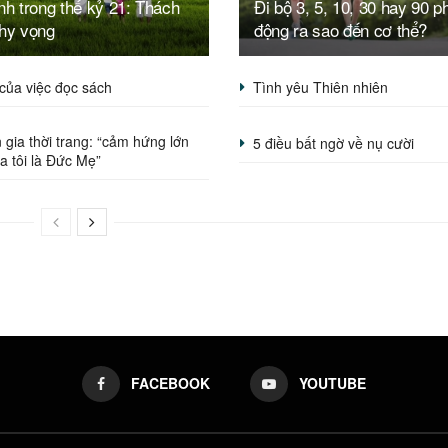
nh trong thế kỷ 21: Thách
Đi bộ 3, 5, 10, 30 hay 90 p
 hy vọng
động ra sao đến cơ thể?
 của việc đọc sách
Tình yêu Thiên nhiên
gia thời trang: “cảm hứng lớn
5 điều bất ngờ về nụ cười
a tôi là Đức Mẹ”
FACEBOOK
YOUTUBE