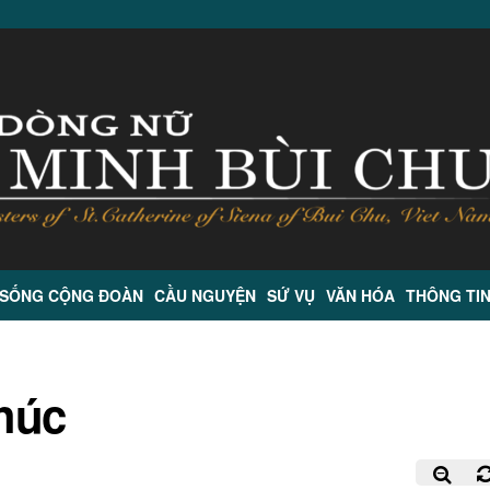
 SỐNG CỘNG ĐOÀN
CẦU NGUYỆN
SỨ VỤ
VĂN HÓA
THÔNG TI
húc