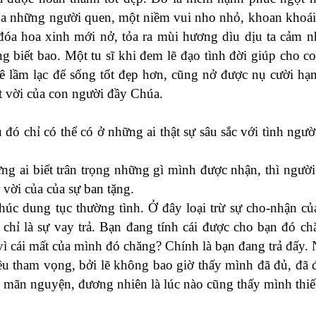
của những người quen, một niềm vui nho nhỏ, khoan khoái
óa hoa xinh mới nở, tỏa ra mùi hương dìu dịu ta cảm 
g biết bao. Một tu sĩ khi đem lẽ đạo tình đời giúp cho c
mê lầm lạc để sống tốt đẹp hơn, cũng nở được nụ cười hạ
ệt vời của con người đầy Chúa.
 đó chỉ có thể có ở những ai thật sự sâu sắc với tình người
g ai biết trân trọng những gì mình được nhận, thì người
 vời của của sự ban tặng.
úc dung tục thường tình. Ở đây loại trừ sự cho-nhận c
 chỉ là sự vay trả. Bạn đang tính cái được cho bạn đó c
ì cái mất của mình đó chăng? Chính là bạn đang trả đấy. 
ều tham vọng, bởi lẽ không bao giờ thấy mình đã đủ, đã 
i mãn nguyện, đương nhiên là lúc nào cũng thấy mình thiế