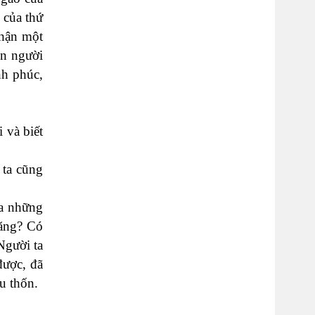
 của thứ
nhận một
on người
nh phúc,
 và biết
 ta cũng
ủa những
hăng? Có
Người ta
được, đã
u thốn.